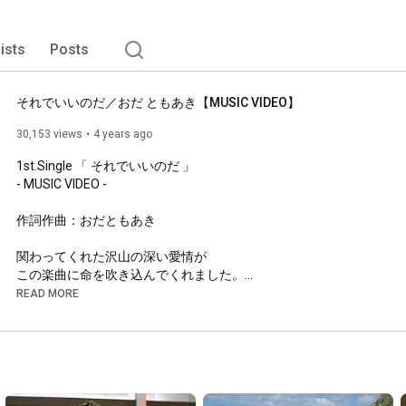
lists
Posts
それでいいのだ／おだ ともあき【MUSIC VIDEO】
30,153 views
4 years ago
1st.Single 「 それでいいのだ 」

- MUSIC VIDEO -

作詞作曲：おだともあき

関わってくれた沢山の深い愛情が

この楽曲に命を吹き込んでくれました。

リスペクトと感謝を込めて💐

READ MORE
〔 Special Thanks 〕

〜 MUSIC 〜

Sound Produced by 清野雄翔
