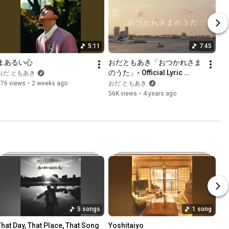
5:11
7:45
まあるい心
おだともあき「おつかれさま
のうた」- Official Lyric 
おだ ともあき
Video -
276 views
•
2 weeks ago
おだ ともあき
56K views
•
4 years ago
5 songs
1 song
That Day, That Place, That Song
Yoshitaiyo