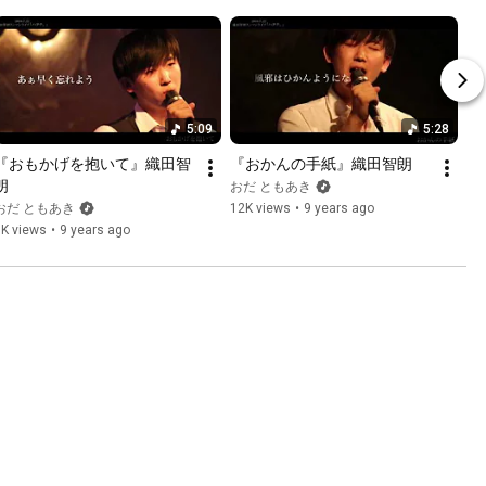
5:09
5:28
『おもかげを抱いて』織田智
『おかんの手紙』織田智朗
朗
おだ ともあき
おだ ともあき
12K views
•
9 years ago
8K views
•
9 years ago