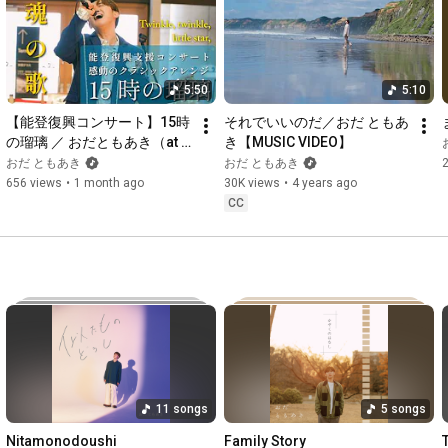
Arranged by 清野雄翔＋倉品 翔（GOOD BYE APRIL)

Drums  望月 純

Guitar,Bass  倉品 翔

Piano,Organ,Synth 清野 雄翔

5:50
5:10
Vioiln 西原 史織

Cello 吉良 都

【能登復興コンサート】15時
それでいいのだ／おだ ともあ
Chorus Arrange & Vocal Direction by

の瑠璃 ／ おだともあき（at 
き【MUSIC VIDEO】
Akihiro Kondo

能登食祭市場）クラシックア
おだ ともあき
おだ ともあき
Mix by

レンジver
656 views
•
1 month ago
30K views
•
4 years ago
Tak Miyazawa

CC
Vocal Recording  by

八田雅彦

〜 VIDEO 〜

Director & Camera & Edit by 岡本世那(Sena)

Staff by kato masaki

Staff by 桑原健次（Snugs）

11 songs
5 songs
All Love by とんとんず🍀

Nitamonodoushi
Family Story