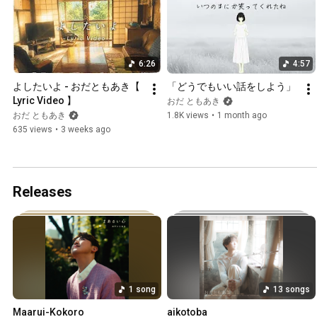
6:26
4:57
よしたいよ - おだともあき【 
「どうでもいい話をしよう」
Lyric Video 】
おだ ともあき
おだ ともあき
1.8K views
•
1 month ago
635 views
•
3 weeks ago
Releases
1 song
13 songs
Maarui-Kokoro
aikotoba