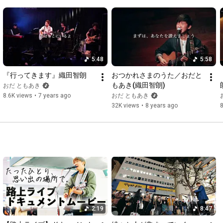
変わることなんて 一つもない

だからいいのだ　いいのだ

選ぶ道なんて 一つじゃないから

三歩進んで二歩下がる

それくらいが丁度いい

5:48
5:58
『行ってきます』織田智朗
おつかれさまのうた／おだと
期待という名の荷物を

もあき(織田智朗)
おだ ともあき
背負うほど僕らは

8.6K views
•
7 years ago
おだ ともあき
32K views
•
8 years ago
上手く息を吸えなくなるものだ

不安という名の醜いモンスター

倒せる道具よ勇気になれ

高まる心臓　揺れる緊張

宝物といつか呼べるから

それがいいのだ いいのだ

悔むことなんて 一つもない

だからいいのだ いいのだ

2:19
8:47
選んだ答えが教えてくれるから
