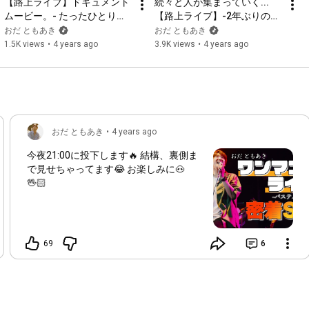
【路上ライブ】ドキュメント
続々と人が集まっていく...
ムービー。- たったひとり、
【路上ライブ】-2年ぶりの本
時には誰かを傷付けて

思い出の場所で - ※お知らせ
厚木駅での路上ライブ。やっ
おだ ともあき
おだ ともあき
その度  心も傷付けて

アリ
ぱり最高の場所でした -
1.5K views
•
4 years ago
3.9K views
•
4 years ago
何度も何度も何度も何度も何度も

また失敗を繰り返して 

幾つもの答えを探して

夢は形を希望に変えて

おだ ともあき
•
4 years ago
今夜
21:00
に投下します🔥 結構、裏側ま
これでいいのだ　いいのだ

で見せちゃってます😂 お楽しみに🐽
🖖🏻
それでいいのだ　いいのだ

変わることなんて 一つもない

だからいいのだ　いいのだ

選ぶ道なんて 一つじゃないから

69
6
三歩進んで二歩下がる

それくらいが丁度いい

眩しい光が差し込む方へと
