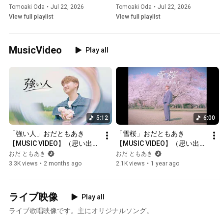
Tomoaki Oda
•
Jul 22, 2026
Tomoaki Oda
•
Jul 22, 2026
View full playlist
View full playlist
MusicVideo
Play all
5:12
6:00
「強い人」おだともあき
「雪桜」おだともあき
【MUSIC VIDEO】（思い出フ
【MUSIC VIDEO】（思い出フ
ィルム）
ィルム）
おだ ともあき
おだ ともあき
3.3K views
•
2 months ago
2.1K views
•
1 year ago
ライブ映像
Play all
ライブ歌唱映像です。主にオリジナルソング。