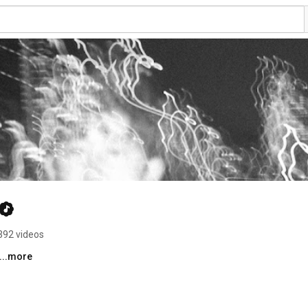
392 videos
...more