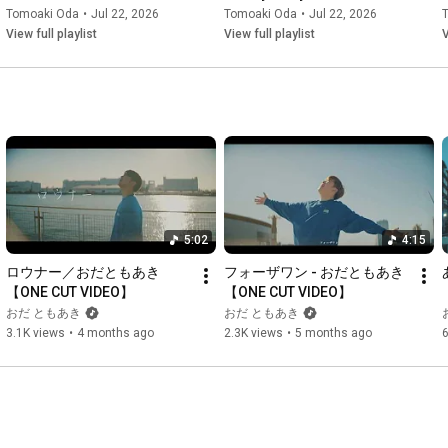
Tomoaki Oda
•
Jul 22, 2026
Tomoaki Oda
•
Jul 22, 2026
--- 歌詞 ---

View full playlist
View full playlist
V
「 それでいいのだ 」

それでいいのだ　いいのだ

眩しい光が差し込む方へと

歩みを進める

辿り着いたのは

行き止まりの標識だった

5:02
4:15
これが最初じゃない

ロウナー／おだともあき
フォーザワン - おだともあき
間違いばかりだ

【ONE CUT VIDEO】
【ONE CUT VIDEO】
おだ ともあき
おだ ともあき
何が正しいか分からないまま

3.1K views
•
4 months ago
2.3K views
•
5 months ago
6
辿った道を戻ってゆくだけ

また一から始めようか

遠回りしなきゃ出会えなかった

それでいいのだ　いいのだ
