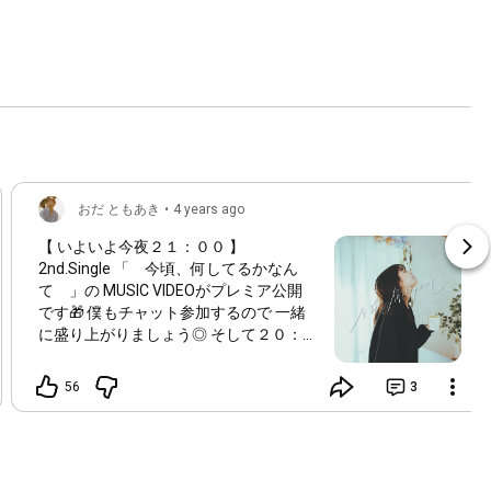
おだ ともあき
•
4 years ago
【 いよいよ今夜２１：００ 】
2nd.Single 「 今頃、何してるかなん
て 」の MUSIC VIDEOがプレミア公開
です🎁 僕もチャット参加するので 一緒
に盛り上がりましょう◎ そして２０：０
０〜は、ＭＶ公開直前✨ YouTube生配信
ライブもやります‼️ 一緒にワクワクして
56
3
くれい🕺💃
https://youtu.be/3b6UnW-FEI4
⬆️リマイ
ンダーしておいてくれよなっ⬆️