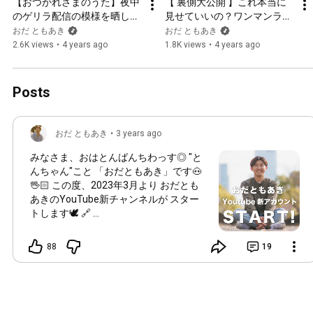
【おつかれさまのうた】夜中
【 裏側大公開 】これ本当に
のゲリラ配信の模様を晒して
見せていいの？ワンマンライ
みた(セルフカバー/aoiro)
ブの裏側に密着スペシャル - 
おだ ともあき
おだ ともあき
パステルサイン - おだともあ
2.6K views
•
4 years ago
1.8K views
•
4 years ago
き〈 VLOG 〉
Posts
おだ ともあき
•
3 years ago
みなさま、おはとんばんちわっす◎ "と
んちゃん"こと 「おだともあき」です🐽
🖖🏻 この度、2023年3月より おだとも
あきのYouTube新チャンネルが スター
トします🕊 🔗
https://youtube.com/@odatomoaki_movie
これからバラエティや歌コンテンツなど
88
19
僕の音楽や人柄から認知してもらえる
キッカケを作っていけたらと思っており
ます！ とゆうことで、、、 『こんな企
画をやって欲しい！見てみたい！』 と
いうリクエストをコメント欄にて 募集