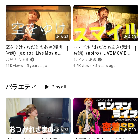
6:33
4:23
空をゆけ / おだともあき(織田
スマイル / おだともあき(織田
智朗)（aoiro）Live Movie @
智朗)（aoiro）LIVE MOVIE at 
四谷天窓-ラストライブ-
四谷天窓
おだ ともあき
おだ ともあき
11K views
•
5 years ago
6.2K views
•
5 years ago
バラエティ
Play all
6:23
7:33