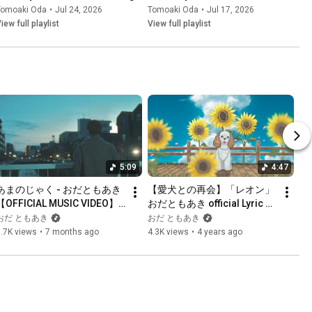
Tomoaki Oda
•
Jul 24, 2026
Tomoaki Oda
•
Jul 17, 2026
iew full playlist
View full playlist
5:09
4:47
あまのじゃく - おだともあき
【愛犬との再会】「レオン」
【OFFICIAL MUSIC VIDEO】
おだともあき official Lyric 
（映画「初恋芸人」挿入歌）
Video
おだ ともあき
おだ ともあき
.7K views
•
7 months ago
4.3K views
•
4 years ago