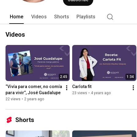
Home
Videos
Shorts
Playlists
Videos
2:45
1:34
“Vivía para comer, no comía 
Carlota fit
para vivir”, José Guadalupe
23 views
•
4 years ago
22 views
•
2 years ago
Shorts