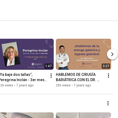
1:47
3:27
Ya baje dos tallas”, 
HABLEMOS DE CIRUGÍA 
Peregrina Inclán - 3er mes 
BARIÁTRICA CON EL DR. 
desde su cirugía
FELIPE GARCÍA
126 views
•
7 years ago
256 views
•
7 years ago