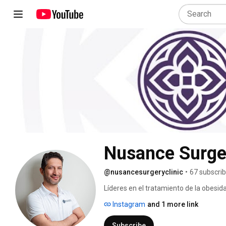
Nusance Surger
@nusancesurgeryclinic
•
67 subscri
Líderes en el tratamiento de la obesida
Instagram
and 1 more link
Subscribe