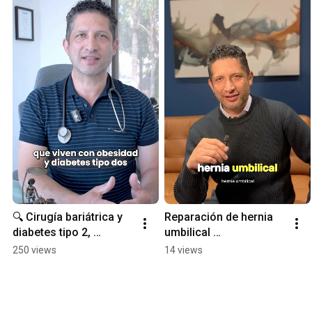
🔍 Cirugía bariátrica y 
Reparación de hernia 
diabetes tipo 2, 
umbilical 
recupera tu salud. 📍 
#cirugiageneral 
250 views
14 views
Ensenada, Baja 
#hernias #ensenada
California.