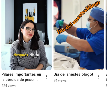
Pilares importantes en 
Día del anestesiólogo!
la pérdida de peso. 
74 views
#bariatricsurgery 
224 views
#ensenada #dra 
#information