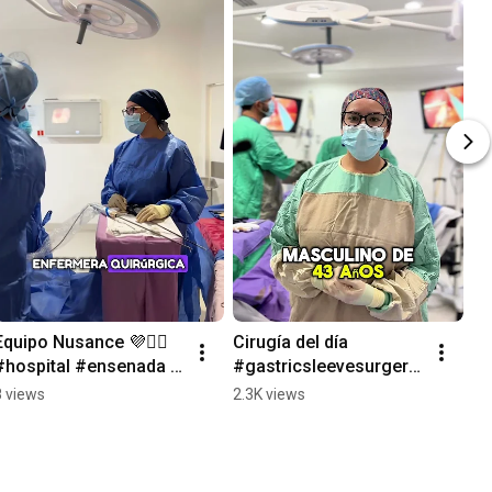
Equipo Nusance 💜🧑‍⚕️ 
Cirugía del día 
#hospital #ensenada 
#gastricsleevesurgery 
#gastricsleevesurgery 
#bariatricsurgeon 
8 views
2.3K views
#medico 
#ensenada
#bariatricsurgeon