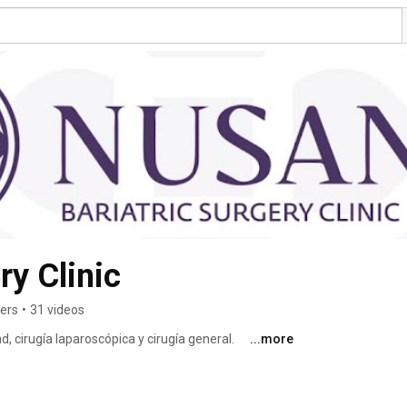
y Clinic
bers
•
31 videos
d, cirugía laparoscópica y cirugía general. 
...more