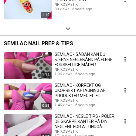
NR KOSMETIK
39 views
6 years ago
1:10
SEMILAC NAIL PREP & TIPS
SEMILAC - SÅDAN KAN DU
FJERNE NEGLEBÅND PÅ FLERE
FORSKELLIGE MÅDER
NR KOSMETIK
1.9K views
5 years ago
1:12
SEMILAC - KORREKT OG
UKORREKT AFTAGNING AF
PRODUKTER MED EL-FIL
NR KOSMETIK
1.4K views
5 years ago
0:51
SEMILAC - NEGLE TIPS - POLÉR
DE SKARPE KANTER PÅ DIN
NEGLEFIL FOR AT UNDGÅ
FILESKADER
NR KOSMETIK
171 views
5 years ago