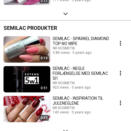
0:11
SEMILAC PRODUKTER
SEMILAC - SPARKEL DIAMOND
TOP NO WIPE
NR KOSMETIK
3.8K views
5 years ago
0:19
SEMILAC - NEGLE
FORLÆNGELSE MED SEMILAC
5I1
NR KOSMETIK
423 views
5 years ago
0:51
SEMILAC - INSPIRATION TIL
JULENEGLENE
NR KOSMETIK
143 views
5 years ago
0:43