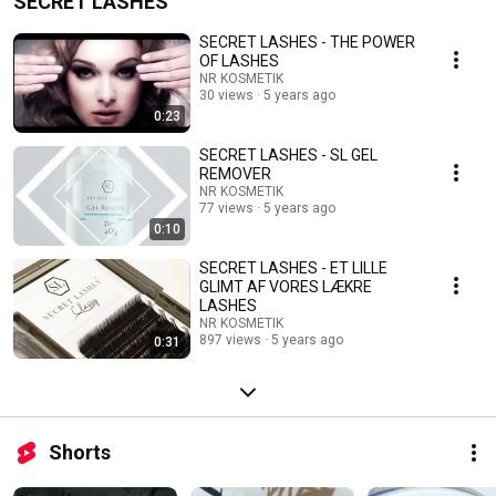
SECRET LASHES
SECRET LASHES - THE POWER
OF LASHES
NR KOSMETIK
30 views
5 years ago
0:23
SECRET LASHES - SL GEL
REMOVER
NR KOSMETIK
77 views
5 years ago
0:10
SECRET LASHES - ET LILLE
GLIMT AF VORES LÆKRE
LASHES
NR KOSMETIK
897 views
5 years ago
0:31
Shorts