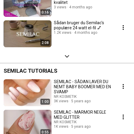
kvalitet
3 views
4 months ago
0:16
Sådan bruger du Semilac's
populære 24 watt el-fil 💅
1.2K views
4 months ago
2:08
SEMILAC TUTORIALS
SEMILAC - SÅDAN LAVER DU
NEMT BABY BOOMER MED EN
SVAMP
NR KOSMETIK
3K views
5 years ago
1:00
SEMILAC - MARMOR NEGLE
MED GLITTER
NR KOSMETIK
1K views
5 years ago
0:55