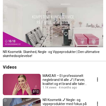
NR Kosmetik: Skønhed, Negle- og Vippeprodukter | Den ultimative
skønhedsoplevelse!
Videos
MAKEAR – Et professionelt
neglebrand til alle 💅 | Farver,
kvalitet og et brand alle taler
om.
1.1K views
4 months ago
0:12
NR Kosmetik 💅 Negle- og
vippeprodukter med fokus på