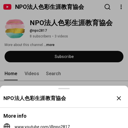
NPO法人色彩生涯教育協会
NPO法人色彩生涯教育協会
@npo2817
8 subscribers
•
3 videos
More about this channel
...more
Subscribe
Home
Videos
Search
Videos
NPO法人色彩生涯教育協会
LINE友だち追加特典動画＊ダイ
ジェスト
149 views
4 years ago
More info
0:47
www.youtube.com/@npo2817
【マミ様から学ぶ♪】メイクア