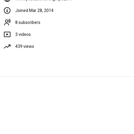
ップの為の色彩学 EXPERT-Ⅰコ
ース第２・３単元ダイジェスト
Joined Mar 28, 2014
動画
110 views
4 years ago
1:04
8 subscribers
色彩検定2級対策講座 高田先生
3 videos
からのメッセージ
180 views
4 years ago
439 views
1:36
Library
Home
Shorts