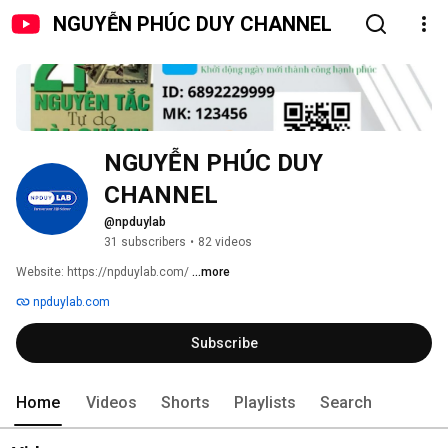
NGUYỄN PHÚC DUY CHANNEL
NGUYỄN PHÚC DUY 
CHANNEL
@npduylab
31 subscribers
•
82 videos
Website: https://npduylab.com/ 
...more
npduylab.com
Subscribe
Home
Videos
Shorts
Playlists
Search