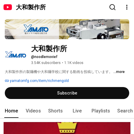
大和製作所
大和製作所
@noodlemovief
3.54K subscribers
•
1.1K videos
大和製作所の製麺機や大和麺学校に関する動画を投稿しています。 
...more
yamatomfg.com/item/richmengold
Subscribe
Home
Videos
Shorts
Live
Playlists
Search