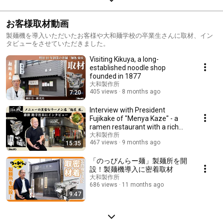
お客様取材動画
製麺機を導入いただいたお客様や大和麺学校の卒業生さんに取材、イン
タビューをさせていただきました。
Visiting Kikuya, a long-
established noodle shop
founded in 1877
大和製作所
405 views
8 months ago
7:20
Interview with President
Fujikake of "Menya Kaze" - a
ramen restaurant with a rich
menu
大和製作所
467 views
9 months ago
15:35
「のっぴんらー麺」製麺所を開
設！製麺機導入に密着取材
大和製作所
686 views
11 months ago
9:47