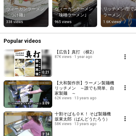
ヴィーガンラーメン
ヴィーガンラーメン
リッチメンⅠ型で
「つけ麺｣
「味噌ラーメン｣
ラーメン
338 views
965 views
1.6K views
Popular videos
【広告】真打 （横2）
87K views
1 year ago
0:21
【大和製作所】ラーメン製麺機
リッチメン ～誰でも簡単、自
家製麺 ～
62K views
13 years ago
3:09
十割そばもＯＫ！ そば製麺機
坂東太郎（ばんどうたろう）
58K views
13 years ago
3:24