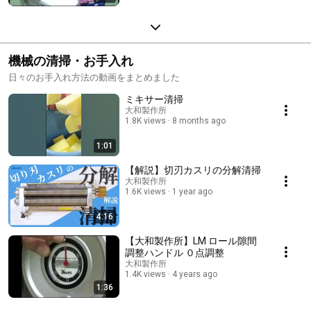
機械の清掃・お手入れ
日々のお手入れ方法の動画をまとめました
ミキサー清掃
大和製作所
1.8K views
8 months ago
1:01
【解説】切刃カスリの分解清掃
大和製作所
1.6K views
1 year ago
4:16
【大和製作所】LM ロール隙間
調整ハンドル ０点調整
大和製作所
1.4K views
4 years ago
1:36