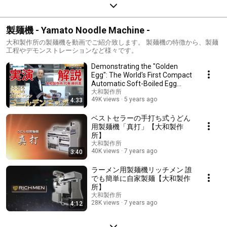
製麺機 - Yamato Noodle Machine -
大和製作所の製麺機を動画でご紹介致します。 製麺機の特徴から、製麺
工程やデモンストレーションなど様々です。
Demonstrating the "Golden
Egg": The World's First Compact
Automatic Soft-Boiled Egg
Peeler [Yamat...
大和製作所
49K views
5 years ago
4:33
ベストセラーの手打ち式うどん
用製麺機「真打」【大和製作
所】
大和製作所
40K views
7 years ago
3:40
ラーメン用製麺機リッチメン 誰
でも簡単に自家製麺【大和製作
所】
大和製作所
28K views
7 years ago
4:12