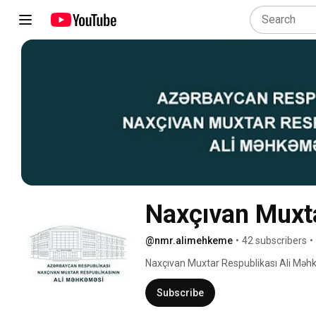
Naxçıvan Muxt
@nmr.alimehkeme
•
42 subscribers
•
Naxçıvan Muxtar Respublikası Ali Məhk
Subscribe