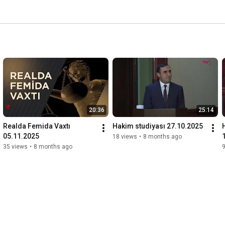
20:36
25:14
Realda Femida Vaxtı   
Hakim studiyası 27.10.2025
05.11.2025
18 views
•
8 months ago
35 views
•
8 months ago