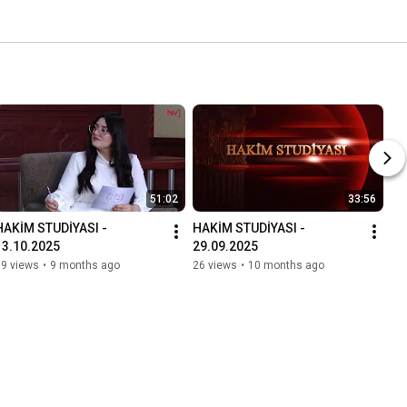
51:02
33:56
HAKİM STUDİYASI - 
HAKİM STUDİYASI - 
13.10.2025
29.09.2025
99 views
•
9 months ago
26 views
•
10 months ago