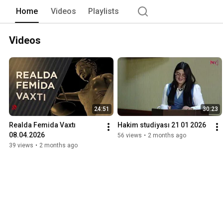
Home
Videos
Playlists
Videos
24:51
30:23
Realda Femida Vaxtı   
Hakim studiyası 21 01 2026
08.04.2026
56 views
•
2 months ago
39 views
•
2 months ago