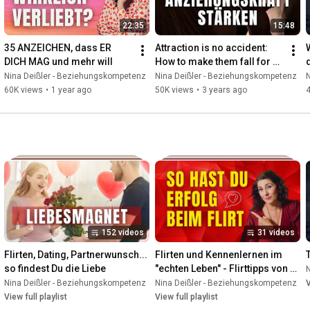
Mut, Ausstrahlung und
22:35
15:48
er 10.000 Singles die Liebe
list findest Du eine Auswahl
35 ANZEICHEN, dass ER 
Attraction is no accident: 
en könntest, um ein tieferes
DICH MAG und mehr will
How to make them fall for 
änge bei der Partnersuche,
you
Nina Deißler - Beziehungskompetenz
Nina Deißler - Beziehungskompetenz
 ich dir damit bereits sehr
60K views
•
1 year ago
50K views
•
3 years ago
d in einem meiner Workshops
152 videos
31 videos
Flirten, Dating, Partnerwunsch... 
Flirten und Kennenlernen im 
so findest Du die Liebe
"echten Leben" - Flirttipps von 
•
Playlist
Nina Deißler
Nina Deißler - Beziehungskompetenz
•
Playlist
Nina Deißler - Beziehungskompetenz
•
P
V
View full playlist
View full playlist