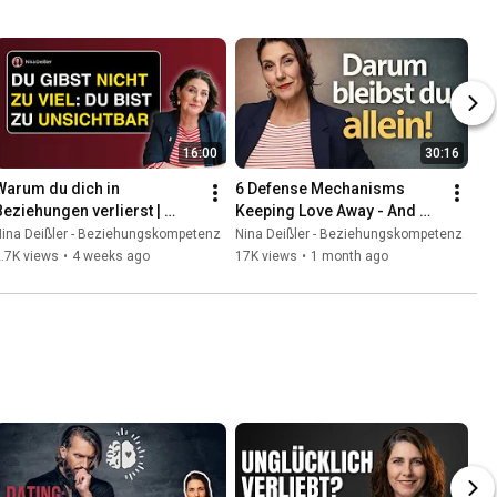
16:00
30:16
Warum du dich in 
6 Defense Mechanisms 
Beziehungen verlierst | 
Keeping Love Away - And 
Überanpassung erkennen
Pushing You Into Loneliness
Nina Deißler - Beziehungskompetenz
Nina Deißler - Beziehungskompetenz
.7K views
•
4 weeks ago
17K views
•
1 month ago