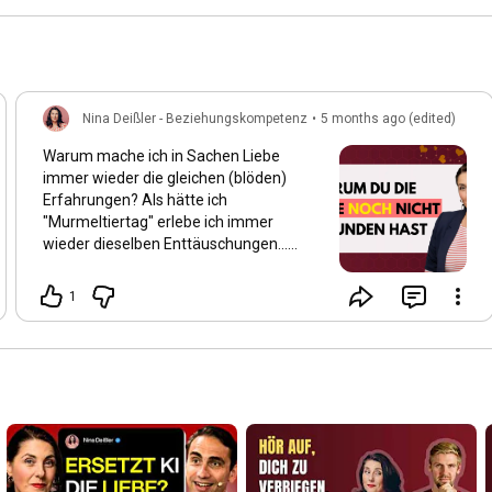
Nina Deißler - Beziehungskompetenz
•
5 months ago (edited)
Warum mache ich in Sachen Liebe
immer wieder die gleichen (blöden)
Erfahrungen? Als hätte ich
"Murmeltiertag" erlebe ich immer
wieder dieselben Enttäuschungen...
Kennst Du das? Dann ist die aktuelle
Folge für Dich:
1
https://youtu.be/ROMa2Z3Axy4