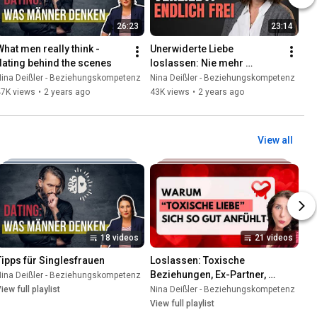
26:23
23:14
What men really think - 
Unerwiderte Liebe 
dating behind the scenes
loslassen: Nie mehr 
unglücklich verliebt  - Nina 
Nina Deißler - Beziehungskompetenz
Nina Deißler - Beziehungskompetenz
Deißler
47K views
•
2 years ago
43K views
•
2 years ago
View all
18 videos
21 videos
Tipps für Singlesfrauen
Loslassen: Toxische 
Beziehungen, Ex-Partner, 
Nina Deißler - Beziehungskompetenz
•
Playlist
Enttäuschung - so kommst Du 
laylist
iew full playlist
Nina Deißler - Beziehungskompetenz
•
Pla
raus und wirst wieder frei
View full playlist