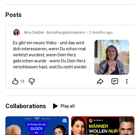
Posts
Nina Deißler - Beziehungskompetenz
•
2 months ago
Es gibt ein neues Video - und das wird
dich interessieren, wenn Du schon mal
verletzt wurdest, wenn Dein Herz
gebrochen wurde - wenn Du Dein Herz
verschlossen hast, weil Du nicht wieder
verletzt werden willst:
https://www.youtube.com/watch?
13
v=g5kyY...
Collaborations
Play all