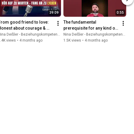
39:09
0:55
From good friend to love: 
The fundamental 
Honest about courage & 
prerequisite for any kind of 
dating frustration
change that will surprise 
ina Deißler - Beziehungskompetenz and Jan Riepenhusen
Nina Deißler - Beziehungskompetenz and Frédéric Letzner
you… #selfacceptance
.4K views
•
4 months ago
1.5K views
•
4 months ago