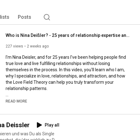
lists
Posts
Who is Nina Deißler? - 25 years of relationship expertise and no dating tips
227 views
2 weeks ago
I'm Nina Deisler, and for 25 years I've been helping people find 
true love and live fulfilling relationships without losing 
themselves in the process. In this video, you'll learn who I am, 
why I specialize in love, relationships, and attraction, and how 
the Love Field Theory can help you truly transform your 
relationship patterns.

♥️ Get your free Love Compass now at 
https://ninadeissler.de
.

READ MORE
Order my new book "You Are Not Relationship-Incapable" here:

na Deissler
Play all
https://shop.autorenwelt.de/ninadeiss...
nieren und was Du als Single
chst, die/der wirklich zu Dir