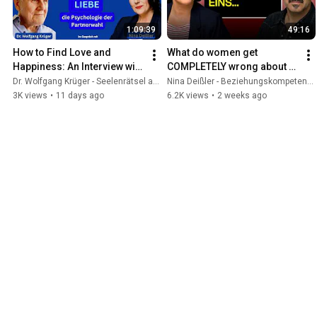
1:09:39
49:16
How to Find Love and 
What do women get 
Happiness: An Interview with 
COMPLETELY wrong about 
Nina Deißler
men? (John Aigner on the 
Dr. Wolfgang Krüger - Seelenrätsel and Nina Deißler - Beziehungskompetenz
Nina Deißler - Beziehungskompetenz and John Aigner – Frei sein. Mann sein.
Nina Deißler Podcast)
3K views
•
11 days ago
6.2K views
•
2 weeks ago