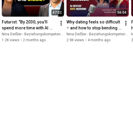
47:02
56:04
Futurist: "By 2030, you'll 
Why dating feels so difficult 
spend more time with AI 
– and how to stop bending 
than with your partner" - 
over backwards with Martin 
Nina Deißler - Beziehungskompetenz and Sven Gabor Janszky - Tomorrowing Your Life
Nina Deißler - Beziehungskompetenz and Männlichkeit stärken
N
Sven Gábor Jánszky
Rheinländer
1.2K views
•
2 months ago
2.9K views
•
4 months ago
2