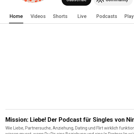
Home
Videos
Shorts
Live
Podcasts
Play
Mission: Liebe! Der Podcast für Singles von Ni
Wie Liebe, Partnersuche, Anziehung, Dating und Flirt wirklich funktio
wissen musst, wenn Du Dir eine Beziehung und eine/n Partner/in wüns