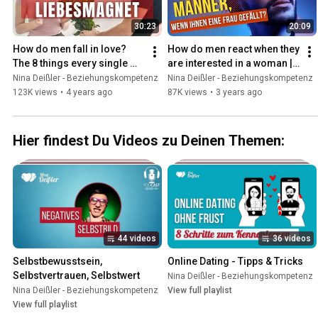
Persönlichkeitsentwicklung in Sachen Selbstvertrauen, Selbstwert, 
30:23
20:09
Kommunikation. Mit meinen Tipps und Erkenntnissen haben schon üb
gefunden. Und Du könntest bald auch eine/r davon sein.In dieser Play
How do men fall in love? 
How do men react when they 
an Videos, die ich besonders wertvoll finde und mit denen Du beginn
The 8 things every single 
are interested in a woman | 
Verständnis für die wirklich wichtigen Hintergründe und Zusammenh
woman needs to know!
Nina Deissler
Nina Deißler - Beziehungskompetenz
Nina Deißler - Beziehungskompetenz
Partnerwahl und beim Dating und Flirten zu bekommen.Ich hoffe, dass
123K views
•
4 years ago
87K views
•
3 years ago
gute Impulse geben kann und würde mich freuen, wenn wir uns bal
kennenlernen.
Hier findest Du Videos zu Deinen Themen:
44 videos
36 videos
Selbstbewusstsein, 
Online Dating - Tipps & Tricks
Selbstvertrauen, Selbstwert
Nina Deißler - Beziehungskompetenz
Nina Deißler - Beziehungskompetenz
•
Playlist
View full playlist
View full playlist