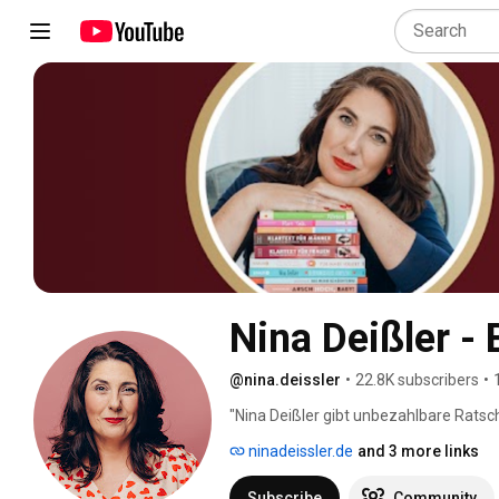
Nina Deißler 
@nina.deissler
•
22.8K subscribers
•
"Nina Deißler gibt unbezahlbare Ratsc
Selbstwahrnehmung."  ZDF 
ninadeissler.de
and 3 more links
Subscribe
Community