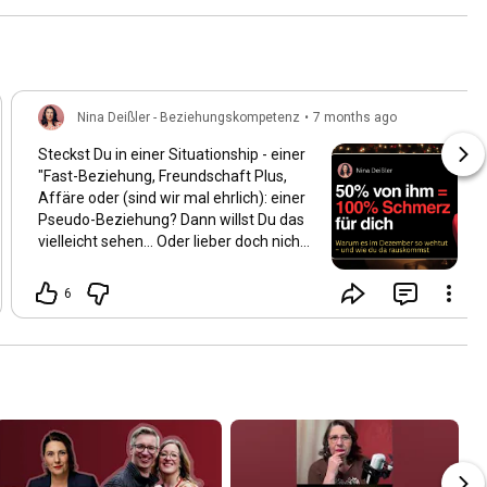
Nina Deißler - Beziehungskompetenz
•
7 months ago
Steckst Du in einer Situationship - einer
"Fast-Beziehung, Freundschaft Plus,
Affäre oder (sind wir mal ehrlich): einer
Pseudo-Beziehung? Dann willst Du das
vielleicht sehen... Oder lieber doch nicht?
https://youtu.be/IxR8eeWGAw4?
si=N30I5...
6