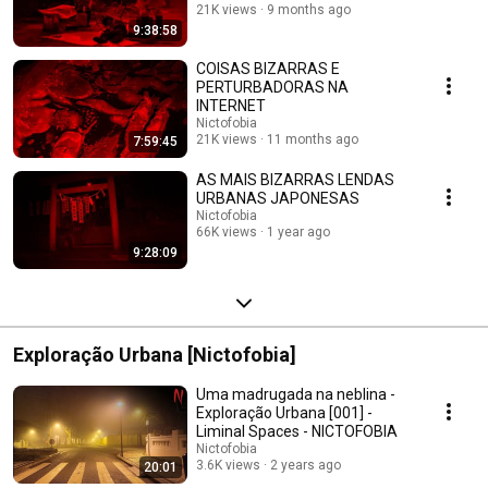
21K views
9 months ago
9:38:58
COISAS BIZARRAS E
PERTURBADORAS NA
INTERNET
Nictofobia
21K views
11 months ago
7:59:45
AS MAIS BIZARRAS LENDAS
URBANAS JAPONESAS
Nictofobia
66K views
1 year ago
9:28:09
Exploração Urbana [Nictofobia]
Uma madrugada na neblina -
Exploração Urbana [001] -
Liminal Spaces - NICTOFOBIA
Nictofobia
3.6K views
2 years ago
20:01