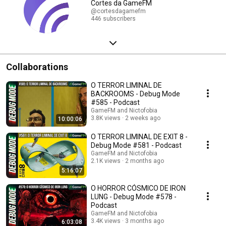
Cortes da GameFM
@cortesdagamefm
446 subscribers
Collaborations
O TERROR LIMINAL DE
BACKROOMS - Debug Mode
#585 - Podcast
GameFM and Nictofobia
3.8K views
2 weeks ago
10:00:06
O TERROR LIMINAL DE EXIT 8 -
Debug Mode #581 - Podcast
GameFM and Nictofobia
2.1K views
2 months ago
5:16:07
O HORROR CÓSMICO DE IRON
LUNG - Debug Mode #578 -
Podcast
GameFM and Nictofobia
3.4K views
3 months ago
6:03:08