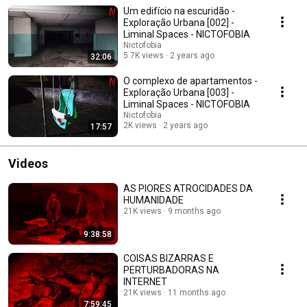
Um edifício na escuridão -
Exploração Urbana [002] -
Liminal Spaces - NICTOFOBIA
Nictofobia
5.7K views
2 years ago
32:06
O complexo de apartamentos -
Exploração Urbana [003] -
Liminal Spaces - NICTOFOBIA
Nictofobia
2K views
2 years ago
17:57
Videos
AS PIORES ATROCIDADES DA
HUMANIDADE
21K views
9 months ago
9:38:58
COISAS BIZARRAS E
PERTURBADORAS NA
INTERNET
21K views
11 months ago
7:59:45