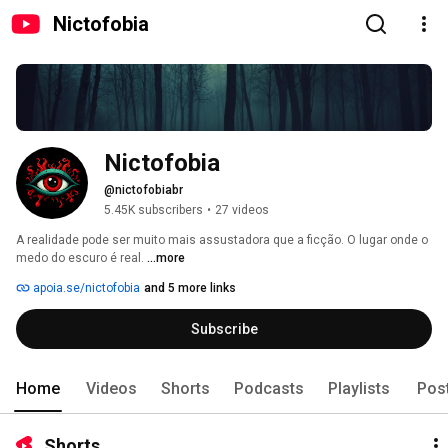
Nictofobia
Nictofobia
@nictofobiabr
5.45K subscribers
•
27 videos
A realidade pode ser muito mais assustadora que a ficção. O lugar onde o 
medo do escuro é real. 
...more
apoia.se/nictofobia
and 5 more links
Subscribe
Home
Videos
Shorts
Podcasts
Playlists
Pos
Shorts