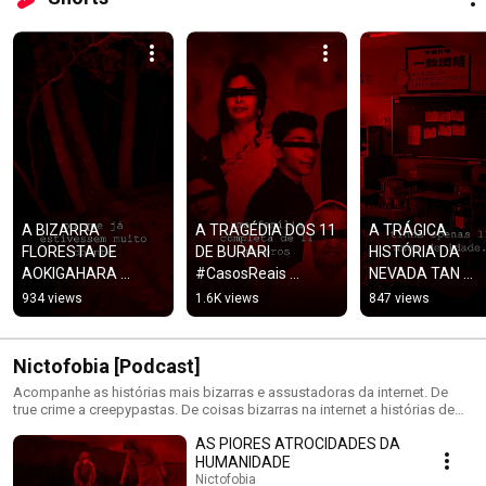
A BIZARRA 
A TRAGÉDIA DOS 11 
A TRÁGICA 
FLORESTA DE 
DE BURARI 
HISTÓRIA DA 
AOKIGAHARA 
#CasosReais 
NEVADA TAN 
#CasosReais 
#TrueCrime 
#CasosReais 
934 views
1.6K views
847 views
#Terror #Podcast 
#Podcast 
#TrueCrime #Ter
#Japão 
#CoisasBizarras
#Podcast #Japão
#LendasUrbanas 
#LendasUrbana
Nictofobia [Podcast]
#Contos
Acompanhe as histórias mais bizarras e assustadoras da internet. De
true crime a creepypastas. De coisas bizarras na internet a histórias de
terror. Apague as luzes, coloque os fones e fique imerso num mundo de
AS PIORES ATROCIDADES DA
escuridão.
HUMANIDADE
Nictofobia