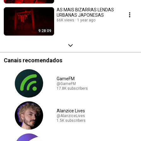
AS MAIS BIZARRAS LENDAS
URBANAS JAPONESAS
66K views
1 year ago
9:28:09
Canais recomendados
GameFM
@GameFM
17.8K subscribers
Alanzice Lives
@AlanziceLives
1.5K subscribers