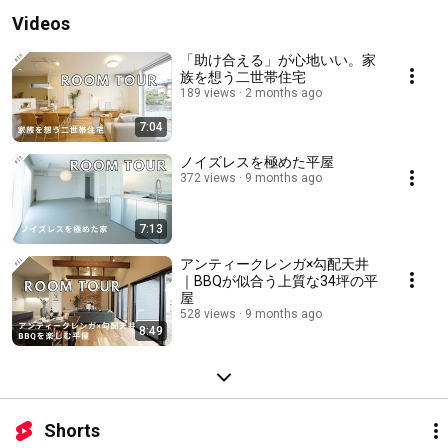
Videos
「助け合える」が心地いい。家
族を想う二世帯住宅
189 views
2 months ago
7:04
ノイズレスを極めた平屋
372 views
9 months ago
7:13
アンティークレンガ×勾配天井
｜BBQが似合う上質な34坪の平
屋
528 views
9 months ago
8:49
Shorts