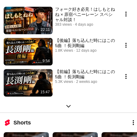
フォーク好き必見！はしもとね
ね × 原宿ペニーレーン スペシ
ャル対談！
383 views
4 days ago
22:11
【後編】落ち込んだ時にはこの
5曲 ！長渕剛編
1.8K views
12 days ago
9:54
【前編】落ち込んだ時にはこの
5曲 ！長渕剛編
5.3K views
2 weeks ago
15:47
Shorts