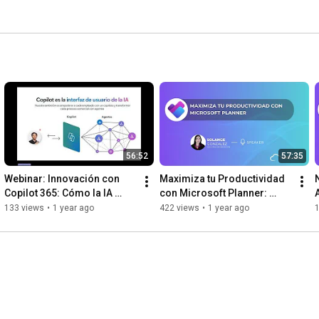
56:52
57:35
Webinar: Innovación con 
Maximiza tu Productividad 
Copilot 365: Cómo la IA 
con Microsoft Planner: 
Puede Impulsar tu Negocio
Nuevas Funcionalidades y 
133 views
•
1 year ago
422 views
•
1 year ago
Tips