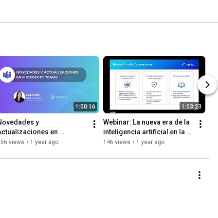
1:00:16
1:03:23
Novedades y 
Webinar: La nueva era de la 
Actualizaciones en 
inteligencia artificial en la 
Microsoft Teams: Potencia 
productividad empresarial
156 views
•
1 year ago
146 views
•
1 year ago
tu Colaboración