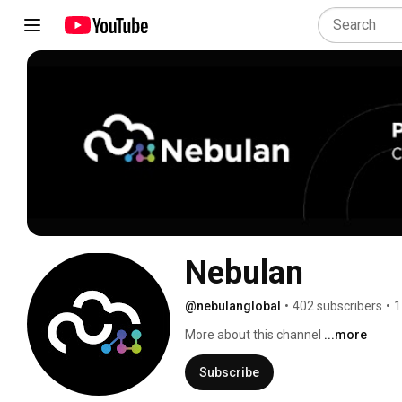
Nebulan
@nebulanglobal
•
402 subscribers
•
1
More about this channel
...more
Subscribe