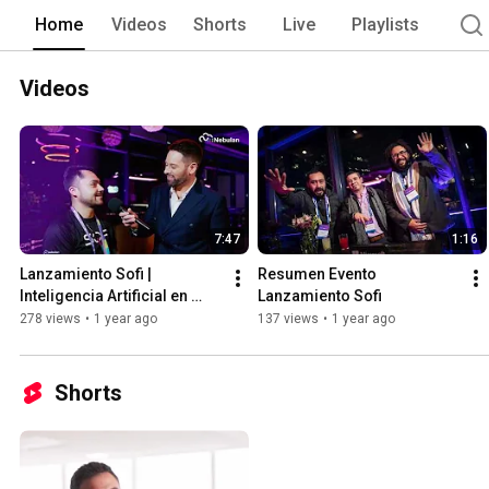
Home
Videos
Shorts
Live
Playlists
Videos
7:47
1:16
Lanzamiento Sofi | 
Resumen Evento 
Inteligencia Artificial en 
Lanzamiento Sofi
Ciberseguridad
278 views
•
1 year ago
137 views
•
1 year ago
Shorts