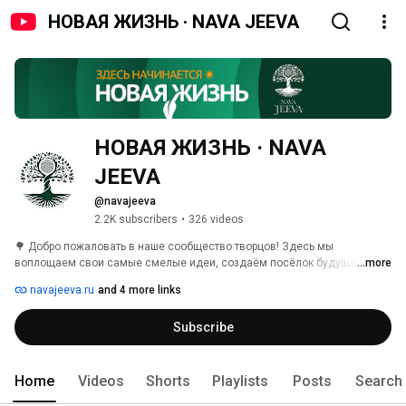
НОВАЯ ЖИЗНЬ · NAVA JEEVA
НОВАЯ ЖИЗНЬ · NAVA 
JEEVA
@navajeeva
2.2K subscribers
•
326 videos
🌳 Добро пожаловать в наше сообщество творцов! Здесь мы 
воплощаем свои самые смелые идеи, создаём посёлок будущего и 
...more
делаем невозможное возможным. Разделяйте с нами волшебство и 
navajeeva.ru
and 4 more links
погружайтесь в уникальные истории, которые заставят вас мечтать и 
творить. 
Subscribe
Home
Videos
Shorts
Playlists
Posts
Search