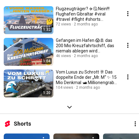
Flugzeugträger? ✈️🤔 Nein!!!
Flughafen Gibraltar #viral
#travel #flight #shorts
#airplane #airforce
72 views
2 months ago
1:32
Gefangen im Hafen 😱🚢 das
200 Mio Kreuzfahrtschiff, das
niemals ablegen wird
#hafenkino #viral #omg
46 views
2 months ago
1:04
Vom Luxus zu Schrott 🥂 Das
doppelte Ende der „Mr. M“ ✨ 15
Mio Denkmal 🛥️ Millionengrab
in Tarifa
104 views
2 months ago
1:20
Shorts