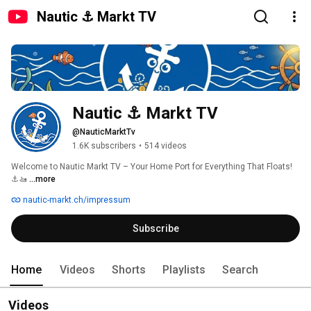
Nautic ⚓ Markt TV
Nautic ⚓ Markt TV
@NauticMarktTv
1.6K subscribers
•
514 videos
Welcome to Nautic Markt TV – Your Home Port for Everything That Floats! 
⚓️🚤 
...more
nautic-markt.ch/impressum
Subscribe
Home
Videos
Shorts
Playlists
Search
Videos