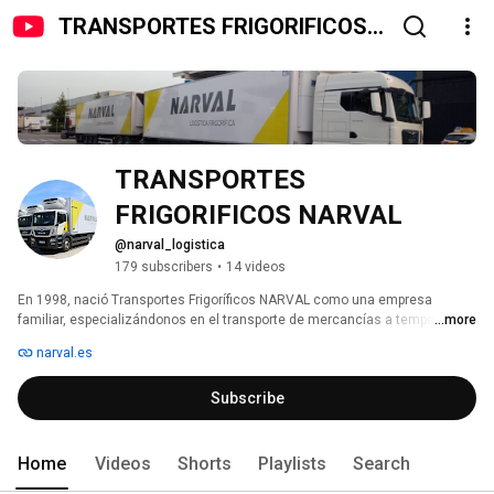
TRANSPORTES FRIGORIFICOS
NARVAL
TRANSPORTES 
FRIGORIFICOS NARVAL
@narval_logistica
179 subscribers
•
14 videos
En 1998, nació Transportes Frigoríficos NARVAL como una empresa 
familiar, especializándonos en el transporte de mercancías a temperatura 
...more
controlada. Desde entonces, hemos trabajado arduamente hasta 
narval.es
convertirnos en un referente en el sector logístico frigorífico. 
Subscribe
Home
Videos
Shorts
Playlists
Search