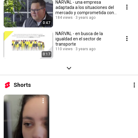
NARVAL - una empresa
adaptada a los situaciones del
mercado y comprometida con
los clientes
184 views
3 years ago
0:47
NARVAL - en busca de la
igualdad en el sector de
transporte
110 views
3 years ago
0:17
Shorts