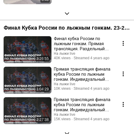
Финал Кубка России по лыжным гонкам. 23-27
февраля 2022 г.
Финал кубка России по
лыжным гонкам. Прямая
трансляция. Раздельный
старт. Мужчины и Женщины.
На лыжи live
40K views
Streamed 4 years ago
3:26:55
Прямая трансляция финала
кубка России по лыжным
гонкам. Индивидуальный
спринт. Квалификация
На лыжи live
10K views
Streamed 4 years ago
1:04:29
Прямая трансляция финала
кубка России по лыжным
гонкам. Индивидуальный
спринт. Финалы.
На лыжи live
15K views
Streamed 4 years ago
2:27:38