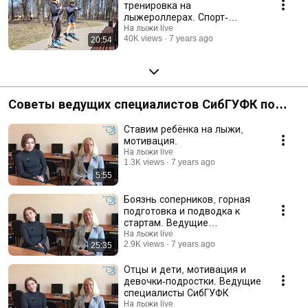
тренировка на
лыжероллерах. Спорт-
челлендж, часть 2.
На лыжи live
40K views
7 years ago
20:54
Советы ведущих специалистов СибГУФК по
занятиям лыжными гонками.
Ставим ребёнка на лыжи,
мотивация.
На лыжи live
1.3K views
7 years ago
5:55
Боязнь соперников, горная
подготовка и подводка к
стартам. Ведущие
специалисты СибГУФК.
На лыжи live
2.9K views
7 years ago
25:35
Отцы и дети, мотивация и
девочки-подростки. Ведущие
специалисты СибГУФК
На лыжи live