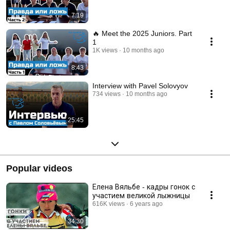
7:19
🔥 Meet the 2025 Juniors. Part
1
1K views
10 months ago
8:43
Interview with Pavel Solovyov
734 views
10 months ago
25:45
Popular videos
Елена Вяльбе - кадры гонок с
участием великой лыжницы
616K views
6 years ago
34:30