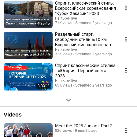
Спринт, классический стиль.
Всероссийские соревнования
"Кубок Хакасии" 2023
На лыжи live
71K views
Streamed 2 years ago
4:35:45
Раздельный старт,
свободный стиль 5/10 км.
Всероссийские соревнования
"Кубок Хакасии" 2023
На лыжи live
32K views
Streamed 2 years ago
3:55:49
Спринт классическим стилем
- «Югория. Первый снег»
2023
На лыжи live
65K views
Streamed 2 years ago
3:03:11
Videos
Meet the 2025 Juniors. Part 2
826 views
9 months ago