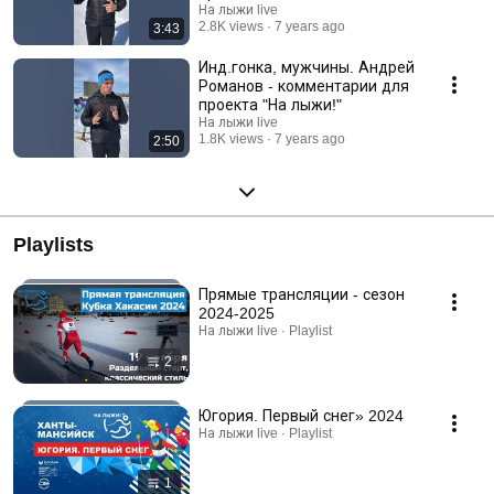
На лыжи live
2.8K views
7 years ago
3:43
Инд.гонка, мужчины. Андрей
Романов - комментарии для
проекта "На лыжи!"
На лыжи live
1.8K views
7 years ago
2:50
Playlists
Прямые трансляции - сезон
2024-2025
На лыжи live · Playlist
2
Югория. Первый снег» 2024
На лыжи live · Playlist
1