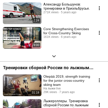
Александр Большунов:
тренировки в Приэльбрусье.
271K views
5 years ago
2:24
Core Strengthening Exercises
for Cross-Country Skiing
161K views
6 years ago
9:00
Тренировки сборной России по лыжным
гонкам
Otepää 2019, strength training
for the junior cross-country
skiing team
На лыжи live
29K views
7 years ago
31:18
Лыжероллеры. Тренировка
сборной России по лыжным