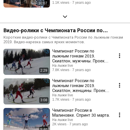
1.1K views
7 years ago
10:07
Видео-ролики с Чемпионата России по
лыжным гонкам 2019
Короткие видео-ролики с Чемпионата России по лыжным гонкам
2019. Видео-нарезка самых ярких моментов.
Чемпионат России по
лыжным гонкам 2019.
Скиатлон, мужчины. Проект
"На лыжи!"
На лыжи live
7.8K views
7 years ago
2:29
Чемпионат России по
лыжным гонкам 2019.
Скиатлон, женщины. Проект
"На лыжи!"
На лыжи live
1.7K views
7 years ago
3:08
Чемпионат России в
Малиновке. Спринт 30 марта.
На лыжи live
2K views
7 years ago
5:40