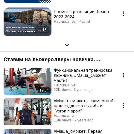
Прямые трансляции. Сезон
2023-2024
На лыжи live · Playlist
15
Ставим на лыжероллеры новичка.
#Маша_сможет
Функциональная тренировка
лыжника. #Маша_сможет -
Часть1.
На лыжи live
22K views
7 years ago
12:34
#Маша_сможет - совместный
челлендж «На лыжи!» и
“Voronin sport”
На лыжи live
1.9K views
7 years ago
0:54
#Маша_сможет. Первая