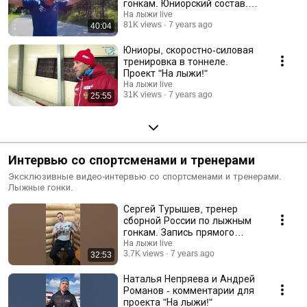
гонкам. Юниорский состав.
Отепя 2019.
На лыжи live
81K views
7 years ago
40:04
Юниоры, скоростно-силовая
тренировка в тоннеле.
Проект "На лыжи!"
На лыжи live
31K views
7 years ago
25:55
Интервью со спортсменами и тренерами
Эксклюзивные видео-интервью со спортсменами и тренерами.
Лыжные гонки.
Сергей Турышев, тренер
сборной России по лыжным
гонкам. Запись прямого
эфира
На лыжи live
3.7K views
7 years ago
32:53
Наталья Непряева и Андрей
Романов - комментарии для
проекта "На лыжи!"