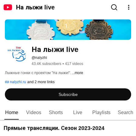
На лыжи live
На лыжи live
@nalyzhi
43.4K subscribers
•
417 videos
Лыжные гонки с проектом "На лыжи!". 
...more
nalyzhi.ru
and 2 more links
Subscribe
Home
Videos
Shorts
Live
Playlists
Search
Прямые трансляции. Сезон 2023-2024