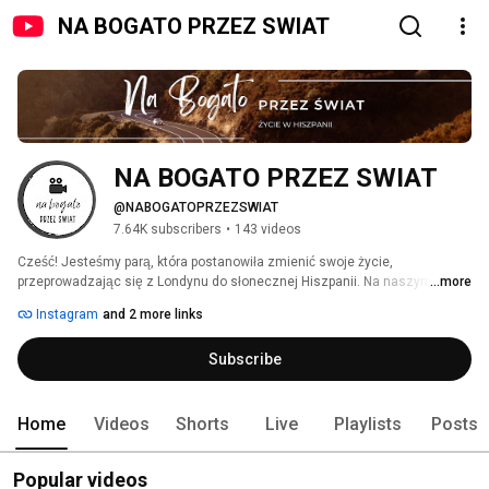
NA BOGATO PRZEZ SWIAT
NA BOGATO PRZEZ SWIAT
@NABOGATOPRZEZSWIAT
7.64K subscribers
•
143 videos
Cześć! Jesteśmy parą, która postanowiła zmienić swoje życie, 
przeprowadzając się z Londynu do słonecznej Hiszpanii. Na naszym 
...more
kanale "Na bogato przez świat" dzielimy się doświadczeniami z życia w 
Instagram
and 2 more links
tym pięknym kraju, pokazując Wam naszą codzienność i jak radzimy sobie 
z różnymi wyzwaniami. Znajdziecie tu mnóstwo praktycznych informacji 
Subscribe
na temat kupna domu w Hiszpanii, załatwiania formalności i wszelkich 
kwestii związanych z przeprowadzką. 
Home
Videos
Shorts
Live
Playlists
Posts
Popular videos