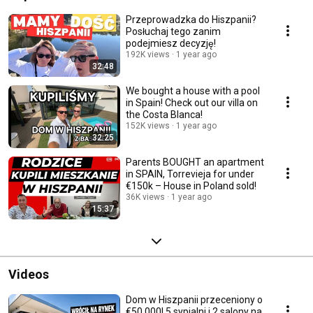
Przeprowadzka do Hiszpanii?
Posłuchaj tego zanim
podejmiesz decyzję!
192K views
1 year ago
32:48
We bought a house with a pool
in Spain! Check out our villa on
the Costa Blanca!
152K views
1 year ago
32:25
Parents BOUGHT an apartment
in SPAIN, Torrevieja for under
€150k – House in Poland sold!
36K views
1 year ago
15:37
Videos
Dom w Hiszpanii przeceniony o
€50,000! 5 sypialni i 2 salony na