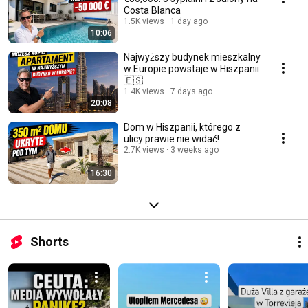
Costa Blanca
1.5K views
1 day ago
10:06
Najwyższy budynek mieszkalny
w Europie powstaje w Hiszpanii
🇪🇸
1.4K views
7 days ago
20:08
Dom w Hiszpanii, którego z
ulicy prawie nie widać!
2.7K views
3 weeks ago
16:30
Shorts