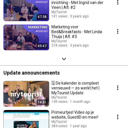
inrichting - Met Ingrid van der
Veen | Afl. #2
MyTourist
101 views
3 years ago
47:38
Marketing voor
Bed&Breakfasts - Met Linda
Thuijs | Afl. #3
MyTourist
218 views
3 years ago
49:47
Update announcements
🗓️ De kalender is compleet
vernieuwd — zo werkt het |
MyTourist Update
MyTourist
149 views
1 month ago
14:41
Primeurtjes! Video op je
website, GuestID en meer!
MyTourist
384 views
1 year ago