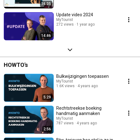
16:05
Update video 2024
MyTourist
272 views
1 year ago
14:46
HOWTO's
Bulkwijzigingen toepassen
MyTourist
1.6K views
4 years ago
5:29
Rechtstreekse boeking
handmatig aanmaken
MyTourist
787 views
4 years ago
2:56
Btw-tarieven hoe stel je ze in