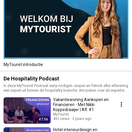
MyTourist introductie
De Hospitality Podcast
In deze MyTourist Podcast serie nodigen Jasper en Patrick elke aflevering
een expert uit binnen de hospitality branche. We praten over de expertise
van deze gast en behandelen zo de onderwerpen die komen kijken bij het
Vakantiewoning Aankopen en
starten van jouw accommodatie.
Financieren - Met Nikki
Koppedraaijer | Afl. #1
MyTourist
492 views
3 years ago
47:56
Hotel interieurdesign en