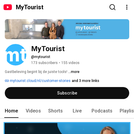
MyTourist
MyTourist
@mytourist
173 subscribers
•
155 videos
Gastbeleving begint bij de juiste tools! 
...more
mytourist.cloud/nl/customer-stories
and 3 more links
Subscribe
Home
Videos
Shorts
Live
Podcasts
Playli