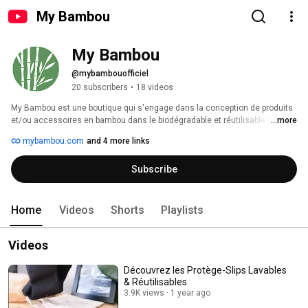
My Bambou
My Bambou
@mybambouofficiel
20 subscribers
•
18 videos
My Bambou est une boutique qui s'engage dans la conception de produits 
et/ou accessoires en bambou dans le biodégradable et réutilisable pour 
...more
une nature plus agréable 
mybambou.com
and 4 more links
Subscribe
Home
Videos
Shorts
Playlists
Videos
Découvrez les Protège-Slips Lavables
& Réutilisables
3.9K views
1 year ago