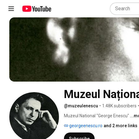
Muzeul Națion
@muzeulenescu
•
1.48K subscribers
Muzeul National "George Enescu" 
...m
georgeenescu.ro
and 2 more links
Subscribe