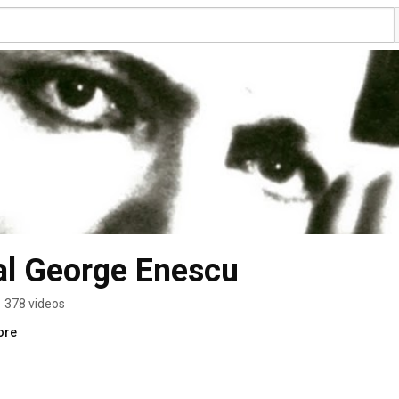
al George Enescu
•
378 videos
ore