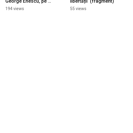
George Enescu, pe 
libertății  (fragment)
versuri de Carmen 
194 views
55 views
Sylva: 𝙈𝙤𝙧𝙜𝙚𝙣𝙜𝙚𝙗𝙚𝙩