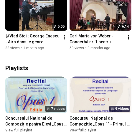
5:05
6:14
🎻Vlad Stoi : George Enescu 
Carl Maria von Weber - 
- Airs dans le genre 
Concertul nr. 1 pentru 
roumain (1926)
clarinet și ansamblu de 
33 views
•
1 month ago
53 views
•
3 months ago
clarinete (aranjament)
Playlists
7 videos
9 videos
Concursului Național de 
Concursul Național de 
Compoziție pentru Elevi „Opus 
Compoziție „Opus 1” - Primul 
1” – Ediția I - Recitalul 2
Recital de pian (20 decembrie 
View full playlist
View full playlist