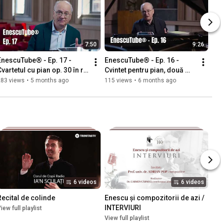
7:50
9:26
EnescuTube® - Ep. 17 - 
EnescuTube® - Ep. 16 - 
vartetul cu pian op. 30 în re 
Cvintet pentru pian, două 
minor
viori, violă și violoncel, în la 
283 views
•
5 months ago
115 views
•
6 months ago
minor, op. 29
6 videos
6 videos
Recital de colinde
Enescu și compozitorii de azi / 
INTERVIURI
iew full playlist
View full playlist