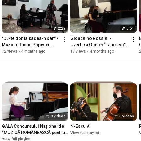
2:29
5:51
"Du-te dor la badea-n sân" / 
Gioachino Rossini - 
Muzica: Tache Popescu 
Uvertura Operei “Tancredi” 
C
op.30, versuri: Viorica 
(transcripție pentru pian la 6 
72 views
•
4 months ago
17 views
•
4 months ago
Magdu
mâini)
9 videos
5 videos
GALA Concursului Național de 
N-Escu VI
“MUZICĂ ROMÂNEASCĂ pentru 
View full playlist
V
pian” ediția a VI-a (2023)
View full playlist