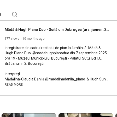
s
Mădă & Hugh Piano Duo - Suită din Dobrogea (aranjament 2024)
177 views
10 months ago
Înregistrare din cadrul recitalui de pian la 4 mâini /   Mădă & 
Hugh Piano Duo  @madahughpianoduo din 7 septembrie 2025, 
ora 19 - Muzeul Municipiului București - Palatul Suțu, Bd. I.C. 
Brătianu nr. 2, București

Interpreți:

Mădălina-Claudia Dănilă @madalinadanila_piano  & Hugh Sung 
@hughsung
READ MORE