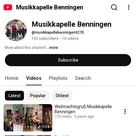
Musikkapelle Benningen
Musikkapelle Benningen
@musikkapellebenningen9270
155 subscribers
•
16 videos
More about this channel
...more
Subscribe
Home
Videos
Playlists
Search
Latest
Popular
Oldest
Weihnachtsgruß Musikkapelle
Benningen
720 views
5 years ago
1:13