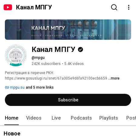
Канал МПГУ
Канал МПГУ
@mpgu
242K subscribers
•
5.4K videos
Регистрация в перечне РКН: 
https://www.gosuslugi.ru/snet/67a305e9d6fa92100ecb6659 
...more
mpgu.su
and 5 more links
Subscribe
Home
Videos
Live
Podcasts
Playlists
Pos
Новое