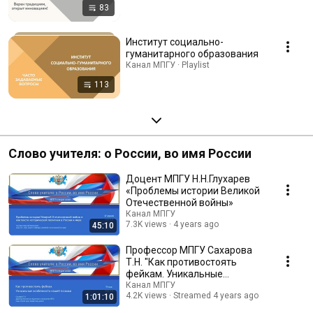
83
Институт социально-
гуманитарного образования
Канал МПГУ · Playlist
113
Слово учителя: о России, во имя России
Доцент МПГУ Н.Н.Глухарев
«Проблемы истории Великой
Отечественной войны»
Канал МПГУ
7.3K views
4 years ago
45:10
Профессор МПГУ Сахарова
Т.Н. "Как противостоять
фейкам. Уникальные
особенности нашей психики"
Канал МПГУ
4.2K views
Streamed 4 years ago
1:01:10