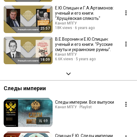
Е.Ю.Спицын и Г.А.Артамонов:
ученый и его книги.
"Хрущёвская слякоть"
Канал МПГУ
18K views
6 years ago
25:57
В.Е.Воронин и Е.Ю.Спицын:
ученый и его книги. "Русские
смуты и украинские руины".
Канал МПГУ
6.6K views
5 years ago
18:09
Следы империи
Следы империи. Все выпуски
Канал МПГУ · Playlist
69
Спицын Е.Ю. Следы империи