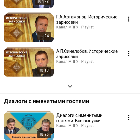
178
Г.А.Артамонов. Исторические
зарисовки
Канал МПГУ · Playlist
24
А.П.Синелобов. Исторические
зарисовки
Канал МПГУ · Playlist
13
Диалоги с именитыми гостями
Диалоги с именитыми
гостями. Все выпуски
Канал МПГУ · Playlist
96