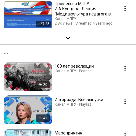
Профессор МПГУ
И.А.Купцова. Лекция.
"Медиакультура педагога в
условиях цифровизации
Канал МПГУ
2.8K views
Streamed 4 years ago
1:27:25
образования"
...
100 лет революции
Канал МПГУ · Podcast
20
Историада. Все выпуски
Канал МПГУ · Playlist
41
Мероприятия