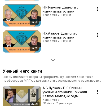
Н.И.Рыжков. Диалоги с
именитыми гостями
Канал МПГУ · Playlist
3
Н.Я.Азаров. Диалоги с
именитыми гостями
Канал МПГУ · Playlist
9
Ученый и его книги
В этом плейлисте собраны программы с участием доцентов и
профессоров МПГУ, в которых они рассказывают о своих новых
научных и публицистических исследованиях, посвященных разным
А.В.Лубков и Е.Ю.Спицын:
периодам и аспектам российской и мировой истории
ученый и его книги. "Михаил
Катков. Молодые годы"
Канал МПГУ
4K views
7 years ago
32:21