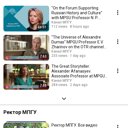
"On the Forum Supporting
Russian History and Culture"
with MPSU Professor N. P.
Tanshina | "Conse...
Канал МПГУ
112 views
8 hours ago
46:01
"The Universe of Alexandre
Dumas" MPGU Professor E.V.
Zharinov on the OTR channel
"Calendar"
Канал МПГУ
233 views
1 day ago
7:43
The Great Storyteller:
Alexander Afanasyev.
Associate Professor at MPGU
E.M. Zhabina on OTR's "Ca...
Канал МПГУ
284 views
2 days ago
7:46
Ректор МПГУ
Ректор МПГУ. Все видео