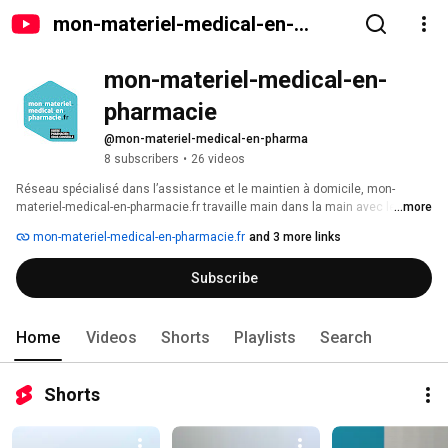
mon-materiel-medical-en-
pharmacie
mon-materiel-medical-en-
pharmacie
@mon-materiel-medical-en-pharma
8 subscribers
•
26 videos
Réseau spécialisé dans l’assistance et le maintien à domicile, mon-
materiel-medical-en-pharmacie.fr travaille main dans la main avec les 
...more
pharmaciens pour vous proposer une large gamme de références produits 
mon-materiel-medical-en-pharmacie.fr
and 3 more links
disponibles dans toutes nos pharmacies adhérentes. 
Subscribe
Home
Videos
Shorts
Playlists
Search
Shorts