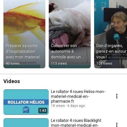
Préparer sa sortie 
Conserver son 
Don d'organes, 
d'hospitalisation 
autonomie à 
parlez-en autour 
avec mon-materiel-
domicile avec un 
vous !
medical-en-
déambulateur mon-
40 views
113 views
108 views
pharmacie.fr
materiel-medical-
en-pharmacie.fr
Videos
Le rollator 4 roues Helios mon-
materiel-medical-en-
pharmacie.fr
18 views
6 days ago
1:43
Le rollator 4 roues Blacklight
mon-materiel-medical-en-