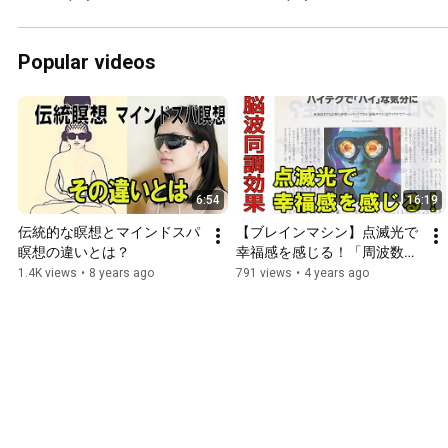
Popular videos
6:54
16:19
伝統的な瞑想とマインドスパ
【ブレインマシン】点滅光で
瞑想の違いとは？
幸福感を感じる！「周波数同
調現象の歴史」基本理論を解
1.4K views
•
8 years ago
791 views
•
4 years ago
説