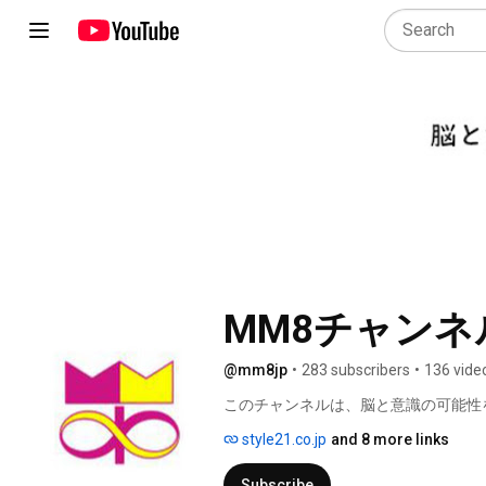
MM8チャンネ
@mm8jp
•
283 subscribers
•
136 vide
このチャンネルは、脳と意識の可能性
ています。 
style21.co.jp
and 8 more links
Subscribe