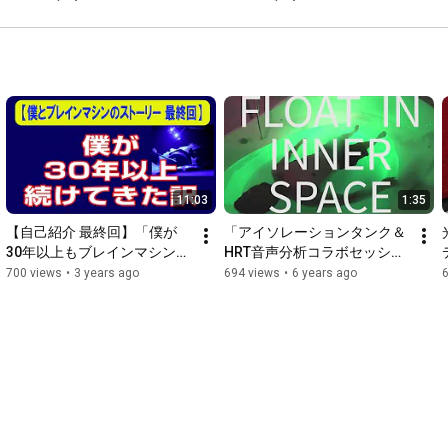
11:03
1:35
【自己紹介 最終回】「僕が
「アイソレーションタンク＆
30年以上もブレインマシンを
HRT音声分析コラボセッショ
続けてきた訳」
ン」PV
700 views
•
3 years ago
694 views
•
6 years ago