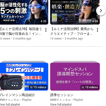
4:35
4:04
【ルミナ活用法10】毎回違う
【ルミナ活用法09】乗馬から
刺激で脳が目覚める！インプ
クリエイティブ・フローま
ロ（ランダム）セッション全
で。MM8「娯楽・創造力セッ
15 views
•
2 months ago
13 views
•
3 months ago
解説
ション（Fun1～2・
Create1）」全解説
15 videos
10 videos
ブレインマシン商品紹介
誘導セッション
MM8チャンネル
•
Playlist
MM8チャンネル
•
Playlist
iew full playlist
View full playlist