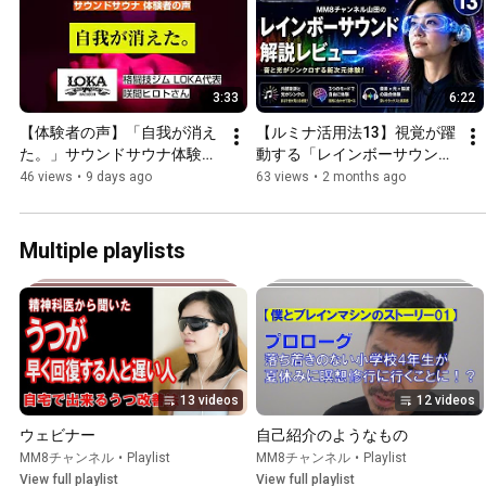
3:33
6:22
【体験者の声】「自我が消え
【ルミナ活用法13】視覚が躍
た。」サウンドサウナ体験イ
動する「レインボーサウン
ンタビュー｜格闘技ジム
ド」機能を徹底解説
46 views
•
9 days ago
63 views
•
2 months ago
LOKA代表 咲間ヒロトさん
Multiple playlists
13 videos
12 videos
ウェビナー
自己紹介のようなもの
MM8チャンネル
•
Playlist
MM8チャンネル
•
Playlist
View full playlist
View full playlist