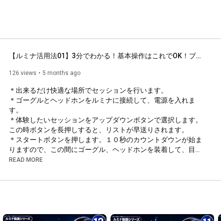
【ルミナ活用法01】3分でわかる！基本操作はこれでOK！ブレインマシン「ルミナ」クイックスタートガイド
126 views
5 months ago
＊出来るだけ快適な場所でセッションを行います。

＊ゴーグルとヘッドホンをルミナに接続して、電源を入れま
す。

＊体験したいセッションをアップダウンボタンで選択します。
この時ボタンを長押しすると、リストが早送りされます。

＊スタートボタンを押します。１０秒のカウントダウンが始ま
りますので、この間にゴーグル、ヘッドホンを装着して、目を
軽く閉じてセッションを体験します

READ MORE
＊セッションが始まったら、光の強さ、音の大きさを、快適な
レベルに調整します。光や音の感覚は、体調や意識状態、セッ
ションのプログラム内容で感じ方が違うことがあります。毎
回、快適なレベルに調整することを習慣づけてください。

＊セッション中の操作

一時停止・再開：スタートボタンを押す。再開するときは再度