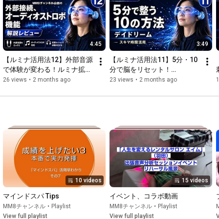
スタートボタンを押す

セッションを途中で終了する：スタートボタンを２秒長押し／
電源ボタンを押して電源オフ

4:45
3:49
「ルミナ LUMINA」販売ページ

【ルミナ活用法12】外部音源
【ルミナ活用法11】5分・10
https://shop-style21.com/product/lumina
で体験が変わる！ルミナ拡張
分で脳をリセット！
機能レビュー
DayDreamセッション全解説
26 views
•
2 months ago
23 views
•
2 months ago
10 videos
15 videos
マインドスパ Tips
イベント、コラボ動画
MM8チャンネル
•
Playlist
MM8チャンネル
•
Playlist
View full playlist
View full playlist
V