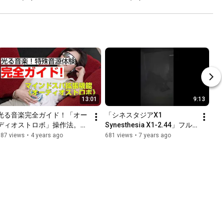
13:01
9:13
光る音楽完全ガイド！「オー
「シネスタジアX1  
ディオストロボ」操作法。音
Synesthesia X1-2.44」フル
楽を目で見るセッション体
セッション8分ノーカット　
687 views
•
4 years ago
681 views
•
7 years ago
験！
＠Media Ambition Tokyo 
2019