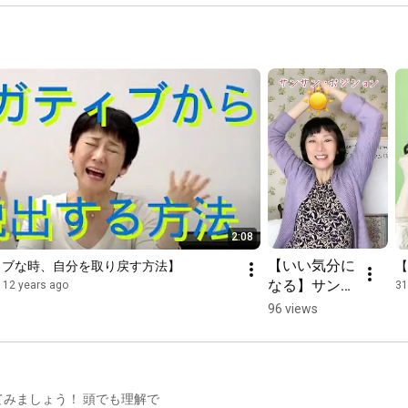
atio
uction 
#GoodVoice 
ini
#hassei 
#VoiceTraini
nic
ng #voice
oice
2:08
【いい気分に
ィブな時、自分を取り戻す方法】
【
なる】サンサ
12 years ago
31
ン・ポジショ
96 views
ンをご紹介！
私が考えまし
た。  #日本
語 #日本語レ
みましょう！ 頭でも理解で
ッスン #ボイ