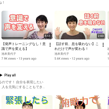
ね！
ストレーニン
グ #サンサ
ン・ポジショ
ン #shorts
5:11
2:03
【発声トレーニングなし！意
【話す前、息を吸わない】こ
識で声を変える】
れだけで声が変わる！
池本美代子
池本美代子
7.9K views
•
13 years ago
5.6K views
•
12 years ago
Play all
るのです！ 自分を表現したい
、人を元気にすることもでき
仕方なくなります！ そのため