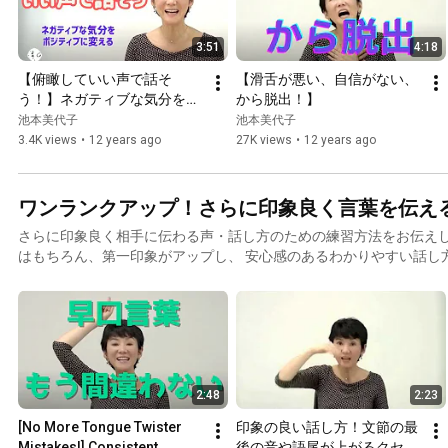
3:51
4:18
【俯瞰していい声で話そ
【滑舌が悪い、自信がない、
う！】ネガティブな気分をポ
から脱出！】
ジティブに変える
池本美代子
池本美代子
3.4K views
•
12 years ago
27K views
•
12 years ago
ワンランクアップ！さらに印象良く言葉を伝え
さらに印象良く相手に伝わる声・話し方のための練習方法をお伝えし
はもちろん、第一印象がアップし、 安心感のあるわかりやすい話し
しょう！
2:48
2:23
[No More Tongue Twister 
印象の良い話し方！文節の最
Mistakes!] Consistent 
後の音や語尾が上がるクセを