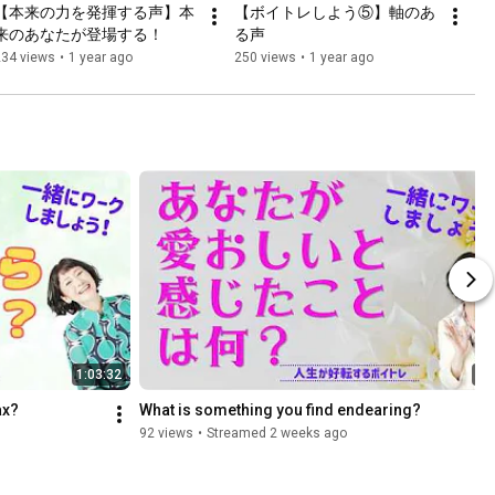
【本来の力を発揮する声】本
【ボイトレしよう⑤】軸のあ
来のあなたが登場する！
る声
234 views
•
1 year ago
250 views
•
1 year ago
1:03:32
1:
ax?
What is something you find endearing?
92 views
•
Streamed 2 weeks ago