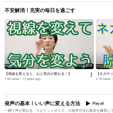
#vocaliz
n 
不安解消！充実の毎日を過ごす
#voicetra
ng 
#commu
ation #v
2:13
【視線を変えると、心と気分が変わる！】
【ネガテ
1.5K views
•
12 years ago
2.1K views
•
発声の基本！いい声に変える方法
Play all
一瞬で声が変わる「スピリットボイス」の発声方法の基本を練習して