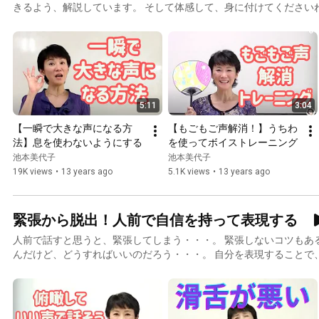
きるよう、解説しています。 そして体感して、身に付けてください
5:11
3:04
【一瞬で大きな声になる方
【もごもご声解消！】うちわ
法】息を使わないようにする
を使ってボイストレーニング
池本美代子
池本美代子
19K views
•
13 years ago
5.1K views
•
13 years ago
緊張から脱出！人前で自信を持って表現する
人前で話すと思うと、緊張してしまう・・・。 緊張しないコツもあ
んだけど、どうすればいいのだろう・・・。 自分を表現することで
るのです！ 思いを言葉にできるようになると、話すことが楽しくて
のボイストレーングです！