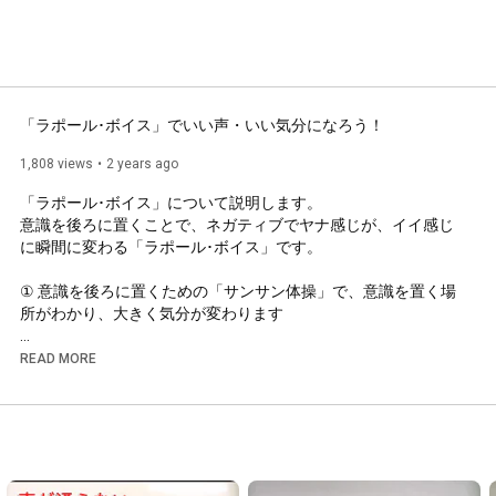
「ラポール･ボイス」でいい声・いい気分になろう！
1,808 views
2 years ago
「ラポール･ボイス」について説明します。

意識を後ろに置くことで、ネガティブでヤナ感じが、イイ感じ
に瞬間に変わる「ラポール･ボイス」です。

① 意識を後ろに置くための「サンサン体操」で、意識を置く場
所がわかり、大きく気分が変わります

② 口の中の奥で話すことで、自分の中心にいることができます

READ MORE
③ 「１、２、サーン」の掛け声で、自分の後方に意識を移動さ
せ、人に伝える声・気分に変化します

④ 自分らしいブレのない声で話すことができるようになります
