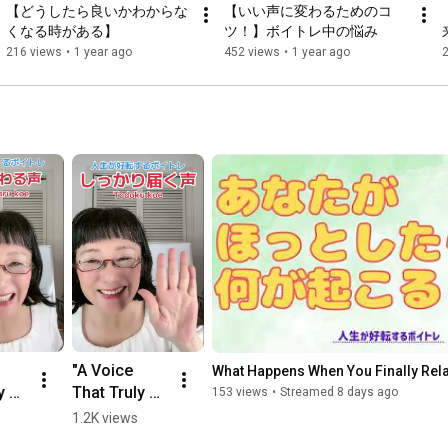
【どうしたら良いかわからな
【いい声に変わるためのコ
た。

くなる時がある】
ツ！】ボイトレ中の悩み
216 views
•
1 year ago
452 views
•
1 year ago
https://rapport-voice.com/training/vo...
https://rapport-voice.com/contact/
https://rapport-voice.com/
530-0054 大阪府大阪市北区南森町2−3−13　セリーンムーン
202

0120-369-359　（平日
9:00
〜
18:00
）　

"A Voice 
What Happens When You Finally Rel
https://takarasagashi.ne
 
That Truly 
153 views
•
Streamed 8 days ago
" 
Connects" 
1.2K views
#VocalProd