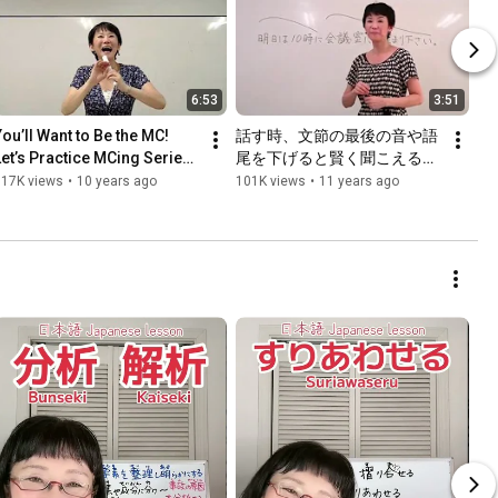
6:53
3:51
You’ll Want to Be the MC! 
話す時、文節の最後の音や語
Let’s Practice MCing Series 
尾を下げると賢く聞こえるの
1【Spirit Voice Training 
です！最後の音が上がるクセ
117K views
•
10 years ago
101K views
•
11 years ago
138】
を直そう！【スピリットボイ
ス・トレーニング97】