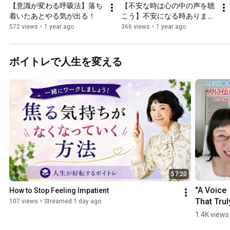
【意識が変わる呼吸法】落ち
【不安な時は心の中の声を聴
着いたあとやる気が出る！
こう】不安になる時あります
ね
572 views
•
1 year ago
366 views
•
1 year ago
ボイトレで人生を変える
57:20
"A Voice 
How to Stop Feeling Impatient
That Truly
107 views
•
Streamed 1 day ago
Connects
1.4K views
#voice 