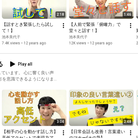
2:18
1:46
【話すとき緊張したら試し
【人前で緊張「俯瞰力」で
て！】
堂々と話す！】
池本美代子
池本美代子
7.4K views
•
12 years ago
12K views
•
12 years ago
る
Play all
ています。 心に響く良い声
方を意識できるようになりま
3:04
2:48
【相手の心を動かす話し方】
【日常会話も改善！言葉遣い
高低アクセントで表現力アッ
のマナー(その2)】