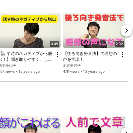
3:49
2:32
【話す時のネガティブから脱
【後ろ向き発音法】で理想の
出！】聞き取りやすく、しか
声を実現！
も大きな声でポジティブに話
池本美代子
池本美代子
せる簡単な方法とは
10K views
•
12 years ago
47K views
•
12 years ago