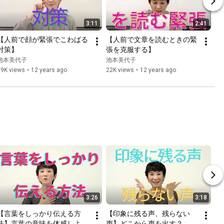
3:11
2:41
【人前で顔が緊張でこわばる
【人前で文章を読むときの緊
対策】
張を克服する】
池本美代子
池本美代子
29K views
•
12 years ago
22K views
•
12 years ago
3:26
3:18
【言葉をしっかり伝える方
【印象に残る声、残らない
法】言葉の意味を体感しよ
声】どこから声を出す？