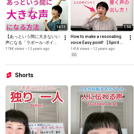
14:11
1:54
【あっという間に大きないい
How to make a resonating 
声になる「ラポール･ボイ
voice Easy point! 【Spirit 
ス」の基本】
Voice Training 46】
178K views
•
12 years ago
141K views
•
12 years ago
CC
Shorts