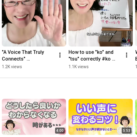
https://line.me/R/ti/p/%40408ywuwg
★ 講座！「ラポール･ボイス グループセミナー」 ★

毎月１回日曜日か土曜日　２時間 5,000円　大阪・東京・オン
ライン

東京：毎月1回　日曜日10時〜12時

大阪：毎月1回　土曜日か日曜日10時〜12時

"A Voice That Truly 
How to use "ko" and 
Connects" 
"tsu" correctly #ko 
https://rapport-voice.com/training/gr...
#VocalProduction 
#tsu #Japanese
1.2K views
1.1K views
#GoodVoice #hassei 
#VoiceTraining #voice
https://rapport-voice.com/training/ex...
https://rapport-voice.com/category/blog/
★ 「ラポール･ボイス（元スピリット･ボイス）」のご案内 ★

4:00
5:53
すべての講座に「表情筋ほぐしとサンサン体操」を入れまし