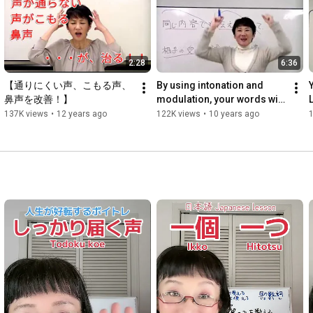
⑤これで自分と仲良く（ラポールを築く）なって、話すこと、
そして、毎日が楽しくなっていきます

2:28
6:36
★ 俯瞰で話すボイストレーナー 池本美代子 ★

【通りにくい声、こもる声、
By using intonation and 
鼻声を改善！】
modulation, your words will 
「俯瞰(ふかん・上から全体を見る)」に意識をおいて話すボイ
be conveyed clearly and 
137K views
•
12 years ago
122K views
•
10 years ago
ストレーニング法です。

beautifully! [Spirit ...
意識を変えるだけで勝手にいい声になります。

まず、表情筋をほぐし、基本の姿勢で自分を整え「俯瞰」の意
識になることから、ボイストレーニングがスタートします。

★ 無料動画ボイストレーニング ★

「スピリット･ボイスの神髄」

https://rapport-voice.com/1week_tour/
★ 池本美代子LINE公式 ★ 
