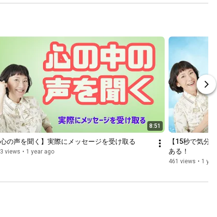
8:51
心の声を聞く】実際にメッセージを受け取る
【15秒で気分
ある！
3 views
•
1 year ago
461 views
•
1 yea