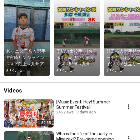
杉ケニス千音々選手 
千脇諒太投手 11奪三
野田裕人選手特
#宮崎サンシャイン
振#宮崎サンシャイ
ーチ#宮崎サン
ズ#下剋上 #九州ア
ンズ #野球 #九州ア
インズ #独立リ
ジアリーグ
ジアリーグ #独立リ
#ホームラン
6.6K views
6.5K views
1.6K views
ーグ #奪三振 #三振
Videos
[Music Event] Hey! Summer
Summer Festival!!
245 views
3 days ago
1:59:35
Who is the life of the party in
Miyazaki? Pre-game opening