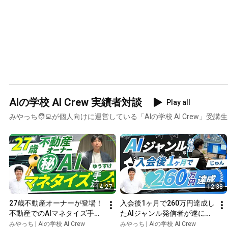
AIの学校 AI Crew 実績者対談
Play all
みやっち🧑‍💻が個人向けに運営している「AIの学校 AI Crew」受
14:27
12:38
27歳不動産オーナーが登場！
入会後1ヶ月で260万円達成し
不動産でのAIマネタイズ手法
たAIジャンル発信者が遂に登
とは？【AI Crew実績者対
場！【AI Crew実績者対談】
みやっち | AIの学校 AI Crew
みやっち | AIの学校 AI Crew