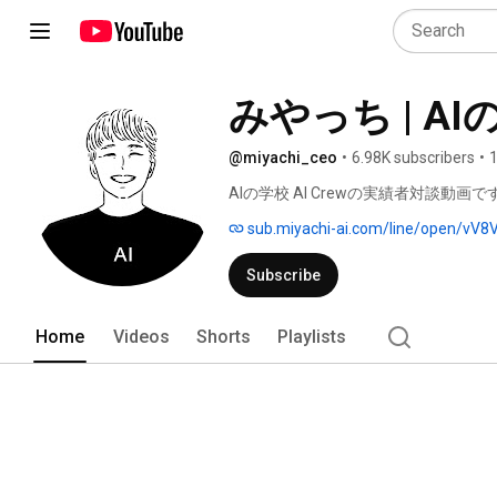
みやっち | AIの
@miyachi_ceo
•
6.98K subscribers
•
1
AIの学校 AI Crewの実績者対談
ださい。 
sub.miyachi-ai.com/line/open/vV
Subscribe
Home
Videos
Shorts
Playlists