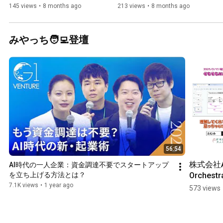
談】
145 views
•
8 months ago
213 views
•
8 months ago
みやっち🧑‍💻登壇
56:54
株式会社AI
AI時代の一人企業：資金調達不要でスタートアップ
Orchestr
を立ち上げる方法とは？
表取締役
7.1K views
•
1 year ago
573 views
やっちさ
の特別対談
#shorts 