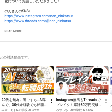
化についてお話しいただきました！

https://www.instagram.com/non_ninkatsu/
https://www.threads.com/@non_ninkatsu
✅ 8/6 21時〜 Codex完全攻略ロードマップ勉強会

READ MORE
これであなたもチャッピー止まりから卒業！

セミナーの先行予約が欲しい方はこちら

https://sub.miyachi-ai.com/line/open/...
講生との対談動画です。
https://ai-orchestra.notion.site/Clau...
00:00
00:22
01:38
38:03
23:10
03:06
20代を無為に過ごすも…AI学
Instagram無風もThreadsで
04:12
んで、30代未経験でも転職成
ブレイク！累計80万円突破し
06:20
功【AI Crew実績者対談】
た秘訣とは【AI Crew実績者
みやっち | AIの学校 AI Crew
みやっち | AIの学校 AI Crew
09:23