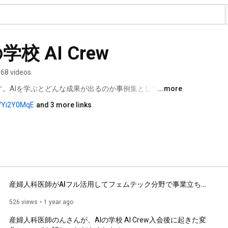
学校 AI Crew
68 videos
動画です。AIを学ぶとどんな成果が出るのか事例集としてご覧く
...more
8VYi2Y0MqE
and 3 more links
産婦人科医師がAIフル活用してフェムテック分野で事業立ち上げ！【AI Crew実績者対談】
526 views
1 year ago
産婦人科医師のんさんが、AIの学校 AI Crew入会後に起きた変