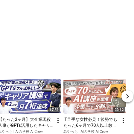
17:54
20:12
【たった2ヶ月】大企業現役
IT苦手な女性必見！後発でも
人事がGPTs活用したキャリ
たった6ヶ月で70人以上教え
ア支援講座で月7桁達成【AI 
るAI講師になった秘訣【AI 
みやっち | AIの学校 AI Crew
みやっち | AIの学校 AI Crew