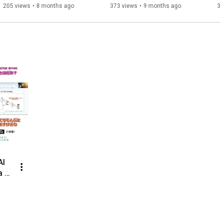
対談】
205 views
•
8 months ago
373 views
•
9 months ago
10:47
14:04
15:07
15:56
 最後に伝えたいこと

https://www.instagram.com/miyachi_ai/
https://ai-orchestra.ai/
 
a 代
 み
んと
 