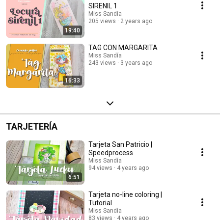
SIRENIL 1
Miss Sandía
205 views
2 years ago
19:40
TAG CON MARGARITA
Miss Sandía
243 views
3 years ago
16:33
TARJETERÍA
Tarjeta San Patricio |
Speedprocess
Miss Sandía
94 views
4 years ago
6:51
Tarjeta no-line coloring |
Tutorial
Miss Sandía
83 views
4 years ago