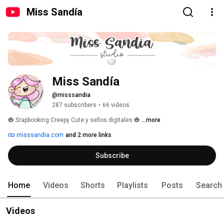
Miss Sandía
Miss Sandía
@misssandia
287 subscribers
•
66 videos
🎃 Srapbooking Creepy Cute y sellos digitales 🎃 
...more
misssandia.com
and 2 more links
Subscribe
Home
Videos
Shorts
Playlists
Posts
Search
Videos