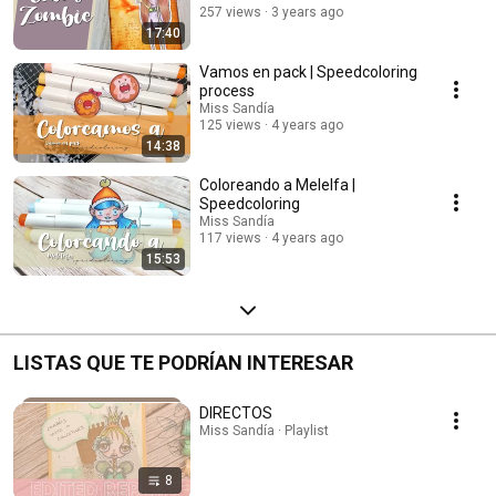
257 views
3 years ago
17:40
Vamos en pack | Speedcoloring
process
Miss Sandía
125 views
4 years ago
14:38
Coloreando a Melelfa |
Speedcoloring
Miss Sandía
117 views
4 years ago
15:53
LISTAS QUE TE PODRÍAN INTERESAR
DIRECTOS
Miss Sandía · Playlist
8