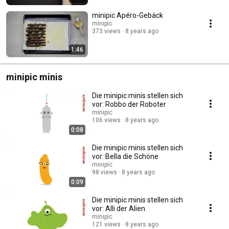
minipic Apéro-Gebäck
minipic
373 views
8 years ago
1:46
minipic minis
Die minipic minis stellen sich
vor: Robbo der Roboter
minipic
106 views
8 years ago
0:08
Die minipic minis stellen sich
vor: Bella die Schöne
minipic
98 views
8 years ago
0:09
Die minipic minis stellen sich
vor: Alli der Alien
minipic
121 views
8 years ago