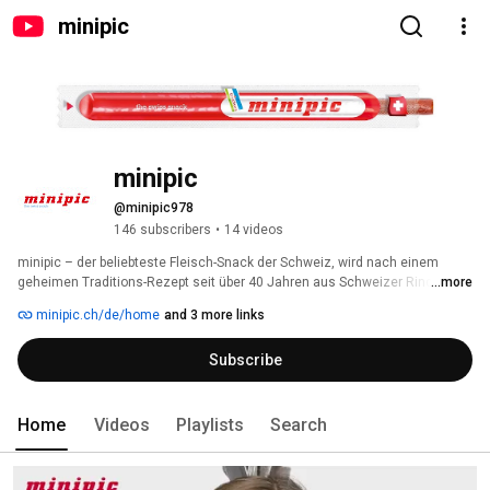
minipic
minipic
@minipic978
146 subscribers
•
14 videos
minipic – der beliebteste Fleisch-Snack der Schweiz, wird nach einem 
geheimen Traditions-Rezept seit über 40 Jahren aus Schweizer Rind- und 
...more
Schweinefleisch, Speck und Gewürzen hergestellt. Die meisten Schweizer 
minipic.ch/de/home
and 3 more links
verbinden mit minipic nostalgische Erinnerungen an den ersten 
Schulausflug oder denken an Wanderabenteuer und Freizeitspass. 
Subscribe
Home
Videos
Playlists
Search