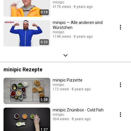
minipic
317K views
8 years ago
0:19
minipic — Alle anderen sind
Würstchen
minipic
119K views
8 years ago
0:23
minipic Rezepte
minipic Pizzette
minipic
172 views
8 years ago
1:39
minipic Znünibox - Cold Fish
minipic
304 views
8 years ago
1:37