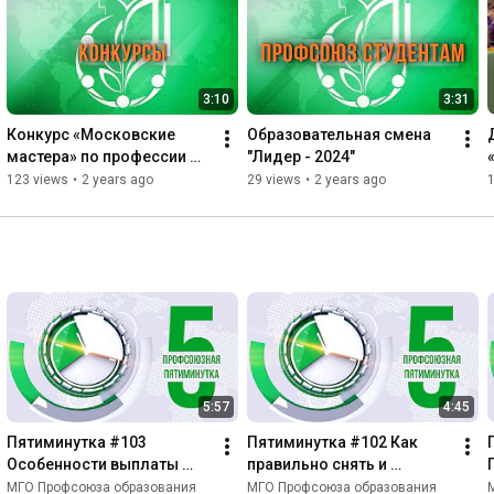
3:10
3:31
Конкурс «Московские 
Образовательная смена 
мастера» по профессии 
"Лидер - 2024"
«Педагог дошкольного 
123 views
•
2 years ago
29 views
•
2 years ago
образования» 2024
5:57
4:45
Пятиминутка #103 
Пятиминутка #102 Как 
Особенности выплаты 
правильно снять и 
заработной платы в 
переслать фото и 
МГО Профсоюза образования
МГО Профсоюза образования