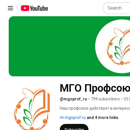
МГО Профсою
@mgoprof_ru
•
799 subscribers
•
557
Наш профсоюз действует в интереса
mgoprof.ru
and 4 more links
Subscribe