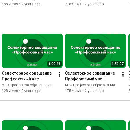
январе 2024 года
видеоконтент
888 views
•
2 years ago
278 views
•
2 years ago
1
1:00:26
1:53:07
Селекторное совещание 
Селекторное совещание 
Профсоюзный час 
Профсоюзный час 
23.05.2024
25.04.2024
МГО Профсоюза образования
МГО Профсоюза образования
128 views
•
2 years ago
175 views
•
2 years ago