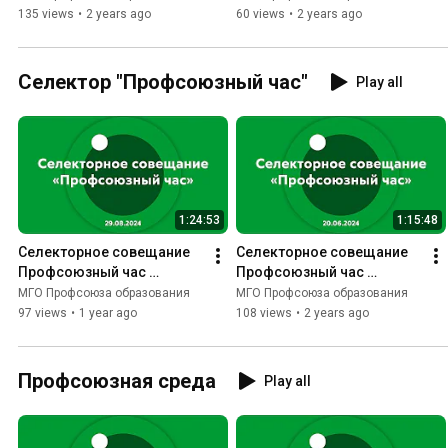
135 views
•
2 years ago
60 views
•
2 years ago
Селектор "Профсоюзный час"
Play all
1:24:53
1:15:48
Селекторное совещание 
Селекторное совещание 
Профсоюзный час 
Профсоюзный час 
29.08.2024
20.06.2024
МГО Профсоюза образования
МГО Профсоюза образования
97 views
•
1 year ago
108 views
•
2 years ago
Профсоюзная среда
Play all