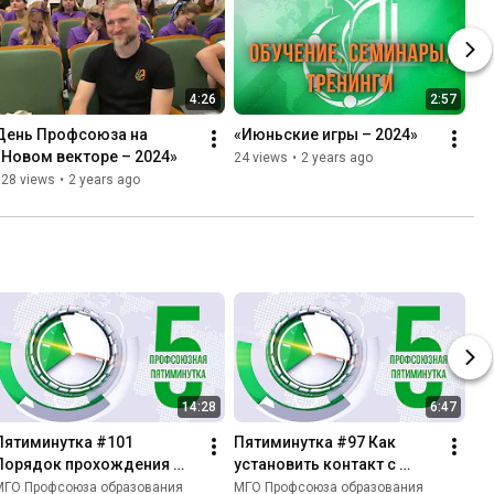
4:26
2:57
День Профсоюза на 
«Июньские игры – 2024»
«Новом векторе – 2024»
24 views
•
2 years ago
128 views
•
2 years ago
14:28
6:47
Пятиминутка #101 
Пятиминутка #97 Как 
Порядок прохождения 
установить контакт с 
обязательного 
публикой
МГО Профсоюза образования
МГО Профсоюза образования