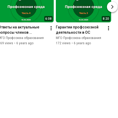
6:08
8:20
Ответы на актуальные 
Гарантии профсоюзной 
вопросы членов 
деятельности в ОС
профсоюза
МГО Профсоюза образования
МГО Профсоюза образования
369 views
•
6 years ago
172 views
•
6 years ago