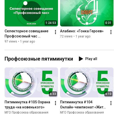
1:24:53
0:31
Селекторное совещание 
Алабино: «Гонка Героев»
Профсоюзный час 
72 views
•
1 year ago
29.08.2024
97 views
•
1 year ago
Профсоюзные пятиминутки
Play all
6:33
6:10
Пятиминутка #105 Охрана 
Пятиминутка #104 
труда «на новенького»
Онлайн-чемпионат «Жить. 
Учить. Бежать»
МГО Профсоюза образования
МГО Профсоюза образования