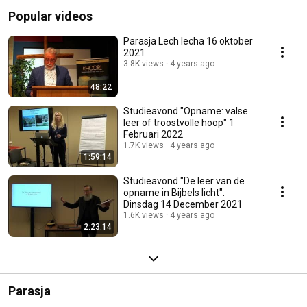
Popular videos
Parasja Lech lecha 16 oktober
2021
3.8K views
4 years ago
48:22
Studieavond "Opname: valse
leer of troostvolle hoop" 1
Februari 2022
1.7K views
4 years ago
1:59:14
Studieavond "De leer van de
opname in Bijbels licht".
Dinsdag 14 December 2021
1.6K views
4 years ago
2:23:14
Parasja