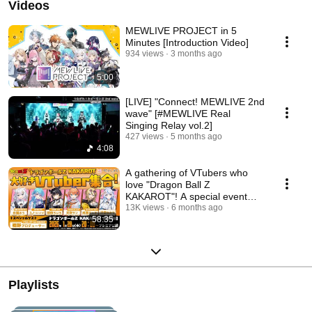
Videos
MEWLIVE PROJECT in 5
Minutes [Introduction Video]
934 views
3 months ago
5:00
[LIVE] "Connect! MEWLIVE 2nd
wave" [#MEWLIVE Real
Singing Relay vol.2]
427 views
5 months ago
4:08
A gathering of VTubers who
love "Dragon Ball Z
KAKAROT"! A special event
where we invite the prod...
13K views
6 months ago
58:35
Playlists