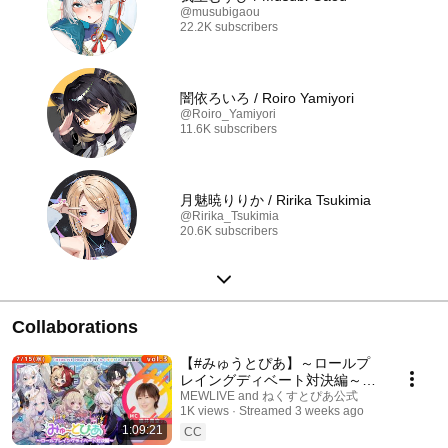
@musubigaou
22.2K subscribers
闇依ろいろ / Roiro Yamiyori
@Roiro_Yamiyori
11.6K subscribers
月魅暁りりか / Ririka Tsukimia
@Ririka_Tsukimia
20.6K subscribers
Collaborations
【#みゅうとぴあ】～ロールプ
レイングディベート対決編～
【vol.3】#mewlive #ねくすとぴ
MEWLIVE and ねくすとぴあ公式
1K views
Streamed 3 weeks ago
あ
1:09:21
CC