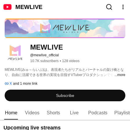
MEWLIVE
MEWLIVE
@mewlive_official
10.7K subscribers
•
128 videos
MEWLIVE(みゅ～らいぶ)は、表現者たちがリアルとバーチャルの架け橋とな
り、自由に活躍できる世界の実現を目指すVTuberプロダクションです！ 
...more
X
and 1 more link
Subscribe
Home
Videos
Shorts
Live
Podcasts
Playlist
Upcoming live streams