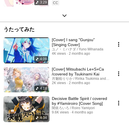
3:29
CC
うたってみた
[Cover] I sang "Gunjou"
[Singing Cover]
ユノ・ミハナダ / Yuno Mihanada
4K views
2 months ago
4:09
[Cover] Mitsubachi Le⭐︎S⭐︎Ca
/covered by Tsukinami Kai
月魅暁りりか / Ririka Tsukimia and 2 more
2K views
2 months ago
4:18
Decisive Battle Spirit / covered
by #Yamiiroiro [Cover Song]
闇依ろいろ / Roiro Yamiyori
9.6K views
4 months ago
4:34