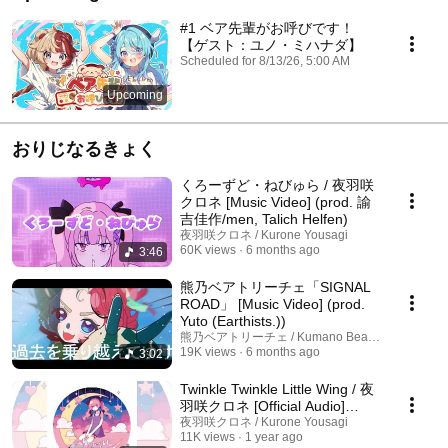
#1 ベア先輩がお呼びです！
【ゲスト：ユノ・ミハナダ】
Scheduled for 8/13/26, 5:00 AM
Upcoming
おりじなるきょく
くろーずど・ねびゅら / 夜羽咲
クロネ [Music Video] (prod. 諭
吉佳作/men, Talich Helfen)
夜羽咲クロネ / Kurone Yousagi
60K views
6 months ago
3:46
熊乃ベアトリーチェ「SIGNAL
ROAD」 [Music Video] (prod.
Yuto (Earthists.))
熊乃ベアトリーチェ / Kumano BearTrice
19K views
6 months ago
3:02
Twinkle Twinkle Little Wing / 夜
羽咲クロネ [Official Audio]
(prod. マモル (nhhmbase))
夜羽咲クロネ / Kurone Yousagi
11K views
1 year ago