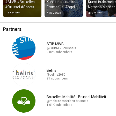
#MIVB #Bruxelles 
Kunst in de metro : 
Kunst in de metro:
#Brussel #Shorts 
Emmanuel Angeli - 
Natacha Mercier -
#Timelapse 
Station Albert
Station Porte de 
1.5K views
545 views
417 views
#Chantier #Werf 
Hal/Hallepoort
#TootsThielemans
Partners
STIB MIVB
@STIBMIVBbrussels
9.82K subscribers
Beliris
@beliris2680
91 subscribers
Bruxelles Mobilité - Brussel Mobiliteit
@mobilite-mobiliteit-brussels
1.61K subscribers