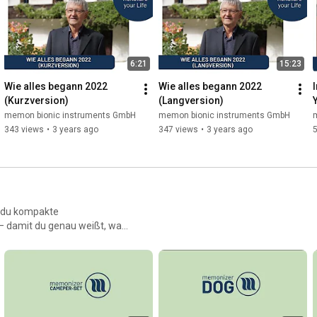
6:21
15:23
Wie alles begann 2022 
Wie alles begann 2022 
I
(Kurzversion)
(Langversion)
memon bionic instruments GmbH
memon bionic instruments GmbH
343 views
•
3 years ago
347 views
•
3 years ago
st du kompakte
 – damit du genau weißt, was