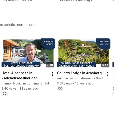
653 views
•
3 years ago
1.1K views
•
3 years ago
zen bereits memon und
0:30
0:55
Hotel Alpenrose in 
Country Lodge in Arnsberg
Zauchensee über den 
memon bionic instruments GmbH
Einsatz von memon
memon bionic instruments GmbH
3.6K views
•
12 years ago
1.4K views
•
12 years ago
CC
6
CC