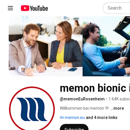
memon bionic
@memonEuRosenheim
•
1.64K subsc
Willkommen bei memon 💚 
...more
memon.eu
and 4 more links
Subscribe