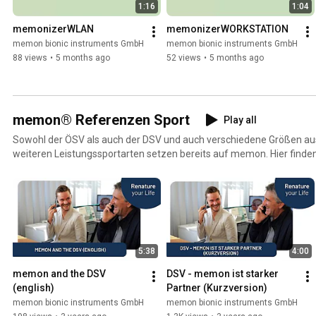
1:16
1:04
memonizerWLAN
memonizerWORKSTATION
memon bionic instruments GmbH
memon bionic instruments GmbH
88 views
•
5 months ago
52 views
•
5 months ago
memon® Referenzen Sport
Play all
Sowohl der ÖSV als auch der DSV und auch verschiedene Größen a
weiteren Leistungssportarten setzen bereits auf memon. Hier finde
Spitzensportlern über Ihre Erfahrungen mit memon.
5:38
4:00
memon and the DSV 
DSV - memon ist starker 
(english)
Partner (Kurzversion)
memon bionic instruments GmbH
memon bionic instruments GmbH