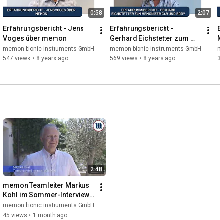
0:58
2:07
Erfahrungsbericht - Jens 
Erfahrungsbericht - 
Voges über memon
Gerhard Eichstetter zum 
memonizerCAR und BODY
memon bionic instruments GmbH
memon bionic instruments GmbH
547 views
•
8 years ago
569 views
•
8 years ago
2:48
memon Teamleiter Markus 
Kohl im Sommer-Interview 
2019
memon bionic instruments GmbH
45 views
•
1 month ago