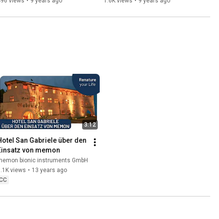
496 views
•
9 years ago
1.6K views
•
9 years ago
3:12
Hotel San Gabriele über den 
Einsatz von memon
memon bionic instruments GmbH
.1K views
•
13 years ago
CC