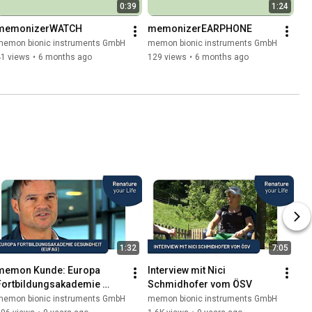
0:39
1:24
memonizerWATCH
memonizerEARPHONE
memon bionic instruments GmbH
memon bionic instruments GmbH
41 views
•
6 months ago
129 views
•
6 months ago
1:32
7:05
memon Kunde: Europa 
Interview mit Nici 
Fortbildungsakademie 
Schmidhofer vom ÖSV
Gesundheit (eufag)
memon bionic instruments GmbH
memon bionic instruments GmbH