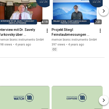
4:19
7:21
nterview mit Dr. Savely 
Projekt Stiegl: 
Yurkovsky über 
Feinstaubmessungen 
Elektrosmog
Friedhelm Schneider
memon bionic instruments GmbH
memon bionic instruments GmbH
598 views
•
4 years ago
397 views
•
4 years ago
CC