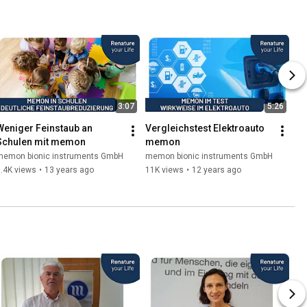
3:07
5:26
Weniger Feinstaub an 
Vergleichstest Elektroauto 
Schulen mit memon
memon
memon bionic instruments GmbH
memon bionic instruments GmbH
.4K views
•
13 years ago
11K views
•
12 years ago