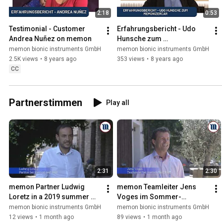
2:18
0:53
Testimonial - Customer 
Erfahrungsbericht - Udo 
Andrea Nuñez on memon
Hunsche zum 
memonizerCAR
memon bionic instruments GmbH
memon bionic instruments GmbH
2.5K views
•
8 years ago
353 views
•
8 years ago
CC
Partnerstimmen
Play all
2:31
2:30
memon Partner Ludwig 
memon Teamleiter Jens 
Loretz in a 2019 summer 
Voges im Sommer-
interview
Interview 2019
memon bionic instruments GmbH
memon bionic instruments GmbH
12 views
•
1 month ago
89 views
•
1 month ago