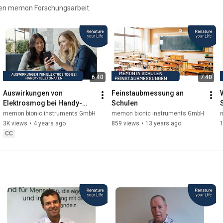
rnen memon Forschungsarbeit.
6:40
7:40
Auswirkungen von 
Feinstaubmessung an 
Elektrosmog bei Handy-
Schulen
Telefonaten
memon bionic instruments GmbH
memon bionic instruments GmbH
3K views
•
4 years ago
859 views
•
13 years ago
1
CC