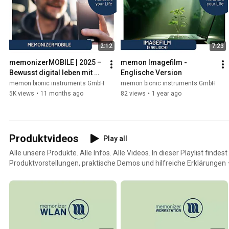
2:12
7:23
memonizerMOBILE | 2025 – 
memon Imagefilm - 
Bewusst digital leben mit 
Englische Version
Leichtigkeit
memon bionic instruments GmbH
memon bionic instruments GmbH
5K views
•
11 months ago
82 views
•
1 year ago
Produktvideos
Play all
Alle unsere Produkte. Alle Infos. Alle Videos. In dieser Playlist finde
Produktvorstellungen, praktische Demos und hilfreiche Erklärungen
du bekommst.