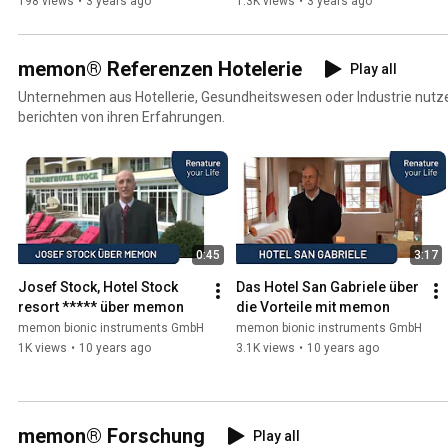
198 views
•
3 years ago
1.3K views
•
3 years ago
memon® Referenzen Hotelerie
Play all
Unternehmen aus Hotellerie, Gesundheitswesen oder Industrie nut
berichten von ihren Erfahrungen.
0:45
3:17
Josef Stock, Hotel Stock 
Das Hotel San Gabriele über 
resort ***** über memon
die Vorteile mit memon
memon bionic instruments GmbH
memon bionic instruments GmbH
1K views
•
10 years ago
3.1K views
•
10 years ago
memon® Forschung
Play all