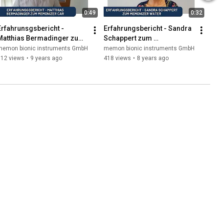
0:49
0:32
Erfahrunsgsbericht - 
Erfahrungsbericht - Sandra 
Matthias Bermadinger zum 
Schappert zum 
memonizerCAR
memonizerWATER
memon bionic instruments GmbH
memon bionic instruments GmbH
312 views
•
9 years ago
418 views
•
8 years ago