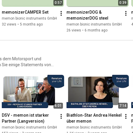
0:57
0:39
memonizerCAMPER Set
memonizerDOG & 
memonizerDOG steel
memon bionic instruments GmbH
32 views
•
5 months ago
memon bionic instruments GmbH
26 views
•
6 months ago
us dem Motorsport und
n Sie einige Statements von
6:01
7:14
DSV - memon ist starker 
Biathlon-Star Andrea Henkel 
Partner (Langversion)
über memon
memon bionic instruments GmbH
memon bionic instruments GmbH