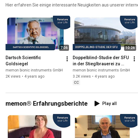
Hier erfahren Sie einige interessante Neuigkeiten aus unserer inte
7:06
10:26
Dartsch Scientific 
Doppelblind-Studie der SFU 
Goldsiegel
in der Stieglbrauerei zu 
Salzburg
memon bionic instruments GmbH
memon bionic instruments GmbH
2K views
•
4 years ago
3.2K views
•
4 years ago
CC
memon® Erfahrungsberichte
Play all