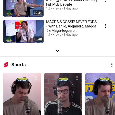
Full MLB Debate
1.2K views
1 day ago
39:34
MAGDA’S GOSSIP NEVER ENDS!
- With Danilo, Alejandro, Magda
#ElMegaReguero
#LaMega1069
1.1K views
1 day ago
13:40
Shorts