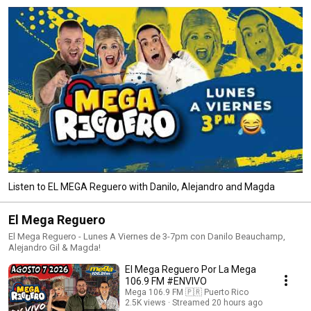
Listen to EL MEGA Reguero with Danilo, Alejandro and Magda
El Mega Reguero
El Mega Reguero - Lunes A Viernes de 3-7pm con Danilo Beauchamp,
Alejandro Gil & Magda!
El Mega Reguero Por La Mega
106.9 FM #ENVIVO
Mega 106.9 FM 🇵🇷 Puerto Rico
2.5K views
Streamed 20 hours ago