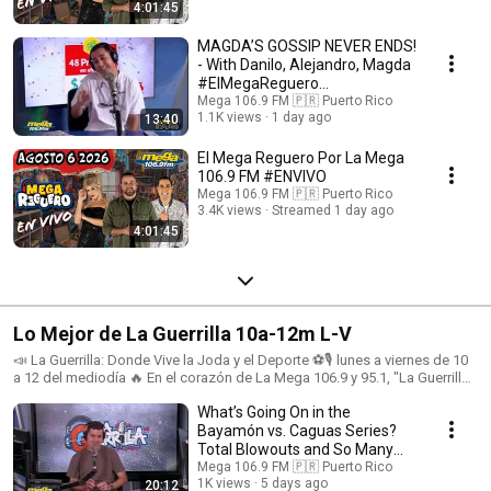
4:01:45
MAGDA’S GOSSIP NEVER ENDS!
- With Danilo, Alejandro, Magda
#ElMegaReguero
#LaMega1069
Mega 106.9 FM 🇵🇷 Puerto Rico
1.1K views
1 day ago
13:40
El Mega Reguero Por La Mega
106.9 FM #ENVIVO
Mega 106.9 FM 🇵🇷 Puerto Rico
3.4K views
Streamed 1 day ago
4:01:45
Lo Mejor de La Guerrilla 10a-12m L-V
📣 La Guerrilla: Donde Vive la Joda y el Deporte ⚽🎙️ lunes a viernes de 10
a 12 del mediodía 🔥 En el corazón de La Mega 106.9 y 95.1, "La Guerrilla"
se ha consolidado como el espacio más dinámico de entretenimiento
What’s Going On in the
deportivo y comentarios sociales. Transmitido de lunes a viernes de 10 a
12 del mediodía, este programa no solo informa, sino que electrifica a su
Bayamón vs. Caguas Series?
audiencia con energía, humor, y análisis apasionado. 💥🎉 🎧 Una
Total Blowouts and So Many
Experiencia de Comunidad en Vivo 🗣️ La interacción es la esencia de "La
Questions! 🏀🔥
Mega 106.9 FM 🇵🇷 Puerto Rico
Guerrilla". Desde llamadas en vivo al 📞 787-620-6342 hasta encuestas en
1K views
5 days ago
20:12