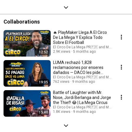
Collaborations
🔥 PlayMaker Llega A El Circo
De La Mega Y Explica Todo
Sobre El Football
El Circo De La Mega PR🇵🇷 and Mega 106.9 FM 
2.9K views
5 months ago
12:52
LUMA rechazó 1,828
reclamaciones por enseres
dañados — DACO les pide
cancelar contrato
El Circo De La Mega PR🇵🇷 and Mega 106.9 FM 
762 views
9 months ago
19:05
Battle of Laughter with Mr.
Nose, Jordi Berlanga and Jorge
the Thief! 😂 | La Mega Circus
El Circo De La Mega PR🇵🇷 and Mega 106.9 FM 
1.8K views
9 months ago
15:40