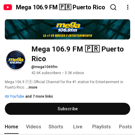
Mega 106.9 FM 🇵🇷 Puerto Rico
Mega 106.9 FM 🇵🇷 Puerto 
Rico
@mega1069fm
42.6K subscribers
•
5.3K videos
Mega 106.9 🇵🇷 Official Channel for the #1 station for Entertainment in 
Puerto Rico. 
...more
YouTube
and 7 more links
Subscribe
Home
Videos
Shorts
Live
Playlists
Posts