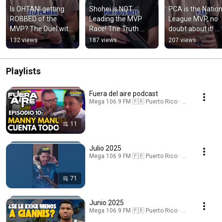
Is OHTANI getting 
Shohei is NOT 
PCA is the Nationa
ROBBED of the 
Leading the MVP 
League MVP, no 
MVP? The Duel with 
Race! The Truth 
doubt about it! 
PCA #shorts
Revealed #shorts
#shorts
132 views
187 views
207 views
Playlists
Fuera del aire podcast
Mega 106.9 FM 🇵🇷 Puerto Rico · Playlist
11
Julio 2025
Mega 106.9 FM 🇵🇷 Puerto Rico · Playlist
71
Junio 2025
Mega 106.9 FM 🇵🇷 Puerto Rico · Playlist