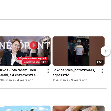
34:10
4:50
Orvos-Tóth Noémi: kell 
Lökdösődés, pofozkodás, 
alaki, aki észreveszi a 
agresszió 
létezésünket
Székelyudvarhelyen
138K views
•
4 years ago
114K views
•
9 years ago