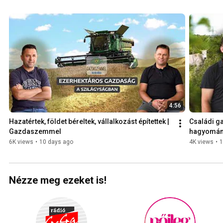
4:56
Hazatértek, földet béreltek, vállalkozást építettek | 
Családi ga
Gazdaszemmel
hagyományo
Gazdasz
6K views
•
10 days ago
4K views
•
1
Nézze meg ezeket is!