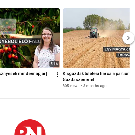
5:16
znyések mindennapjai | 
Kisgazdák túlélési harca a partiumi f
Gazdaszemmel
805 views
•
3 months ago