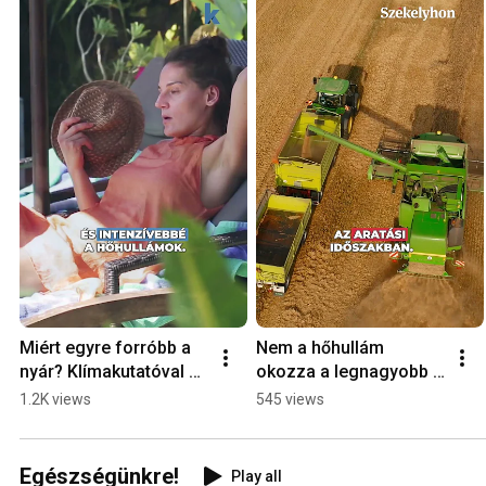
Miért egyre forróbb a 
Nem a hőhullám 
nyár? Klímakutatóval 
okozza a legnagyobb 
beszéltünk a 
gondot a 
1.2K views
545 views
hőhullámokról
mezőgazdaságban, 
hanem valami egészen 
más
Egészségünkre!
Play all