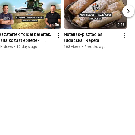
4:56
0:53
Hazatértek, földet béreltek, 
Nutellás-pisztáciás 
állalkozást építettek | 
rudacska | Repeta
Gazdaszemmel
6K views
•
10 days ago
103 views
•
2 weeks ago