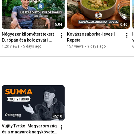
5:04
0:40
Négyezer kilométert tekert 
Kovászosuborka-leves | 
Európán át a kolozsvári 
Repeta
v
orvos
1.2K views
•
5 days ago
157 views
•
9 days ago
45:10
Vujity Tvrtko: Magyarország 
és a magyarok nagykövetei 