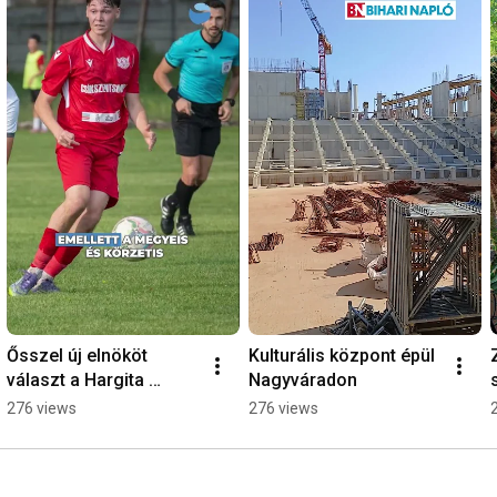
Ősszel új elnököt 
Kulturális központ épül 
választ a Hargita 
Nagyváradon
megyei 
276 views
276 views
futballközösség