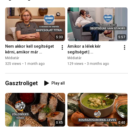
5:33
5:57
Nem akkor kell segítséget 
Amikor a lélek kér 
kérni, amikor már 
segítséget | 
menthetetlen a kapcsolat | 
Egészségünkre!
Médiatár
Médiatár
Egészségünkre!
325 views
•
1 month ago
129 views
•
3 months ago
Gasztroliget
Play all
0:45
0:40