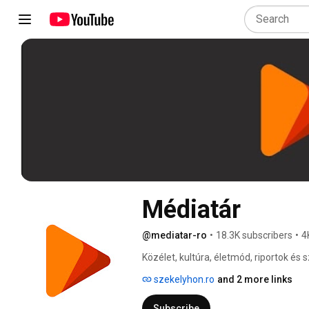
Médiatár
@mediatar-ro
•
18.3K subscribers
•
4
Közélet, kultúra, életmód, riportok és 
rendszeresen frissülő YouTube‑csatorná
szekelyhon.ro
and 2 more links
stúdióbeszélgetések, közéleti riporto
Subscribe