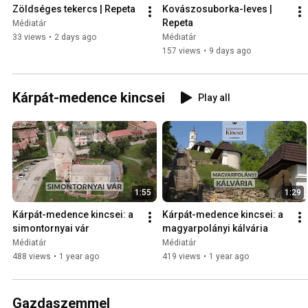
Zöldséges tekercs | Repeta
Kovászosuborka-leves | 
Repeta
Médiatár
33 views
•
2 days ago
Médiatár
157 views
•
9 days ago
Kárpát-medence kincsei
Play all
1:55
1:29
Kárpát-medence kincsei: a 
Kárpát-medence kincsei: a 
simontornyai vár
magyarpolányi kálvária
Médiatár
Médiatár
488 views
•
1 year ago
419 views
•
1 year ago
Gazdaszemmel