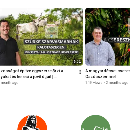
6:02
zdaságot építve egyszerre őrzi a 
A magyardécsei cseres
kat és keresi a jövő útjait | 
Gazdaszemmel
emmel
 month ago
1.1K views
•
2 months ago