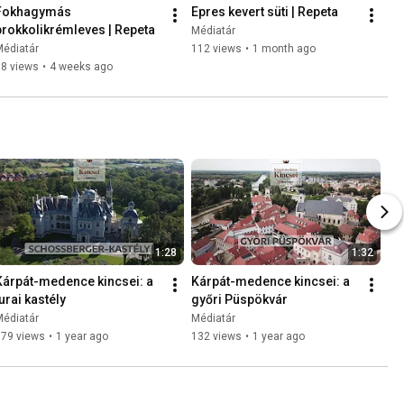
Fokhagymás 
Epres kevert süti | Repeta
brokkolikrémleves | Repeta
Médiatár
Médiatár
112 views
•
1 month ago
98 views
•
4 weeks ago
1:28
1:32
Kárpát-medence kincsei: a 
Kárpát-medence kincsei: a 
turai kastély
győri Püspökvár
Médiatár
Médiatár
179 views
•
1 year ago
132 views
•
1 year ago