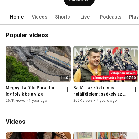
Home
Videos
Shorts
Live
Podcasts
Play
Popular videos
1:40
27:30
Megnyílt a föld Parajdon: 
Bajtársak közt nincs 
így folyik be a víz a 
halálfélelem: székely az 
sóbányába
idegenlégióban
267K views
•
1 year ago
206K views
•
4 years ago
Videos