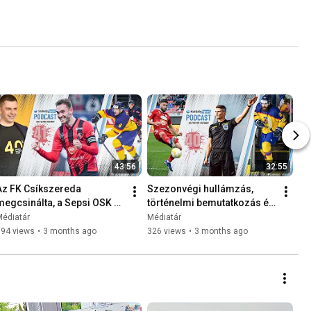
43:56
32:55
Az FK Csíkszereda 
Szezonvégi hullámzás, 
megcsinálta, a Sepsi OSK 
történelmi bemutatkozás és 
tovább küzd érte | Helyzetbe 
vébé előtti izgalmak | 
Médiatár
Médiatár
hozunk!
Helyzetbe hozunk!
794 views
•
3 months ago
326 views
•
3 months ago