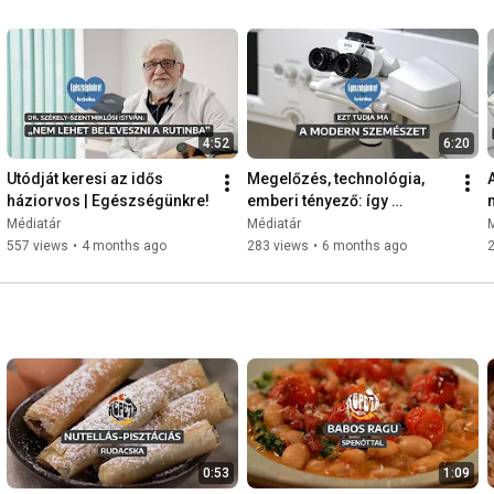
4:52
6:20
Utódját keresi az idős 
Megelőzés, technológia, 
háziorvos | Egészségünkre!
emberi tényező: így 
működik egy sikeres 
Médiatár
Médiatár
szemészeti kórház | 
557 views
•
4 months ago
283 views
•
6 months ago
Egészségünkre!
0:53
1:09