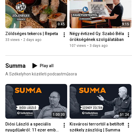
0:45
9:15
Zöldséges tekercs | Repeta
Négy évtized Gy. Szabó Béla 
örökségének szolgálatában
33 views
•
2 days ago
107 views
•
3 days ago
Summa
Play all
A Székelyhon közéleti podcastműsora
1:00:30
51:24
Diósi László a speciális 
Kisvárosi terrortól a betiltott 
nyugdíjakról: 11 ezer ember 
székely zászlóig | Summa