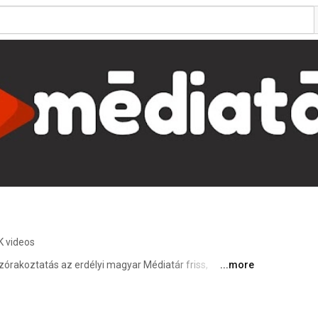
K videos
szórakoztatás az erdélyi magyar Médiatár friss, 
...more
ján. A csatornán interjúk, portrék, 
k és elemző videók egyaránt megtalálhatók. 