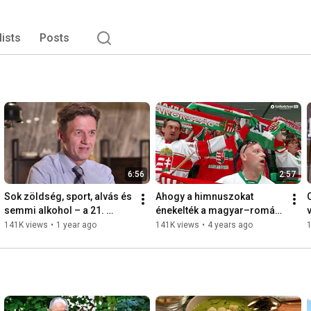
lists
Posts
6:56
2:57
Sok zöldség, sport, alvás és 
Ahogy a himnuszokat 
semmi alkohol – a 21. 
énekelték a magyar–román 
v
század orvoslása dr. 
meccs után
141K views
•
1 year ago
141K views
•
4 years ago
Schwab szerint