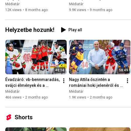
viszi el a GDP 1,2 százalékát 
Médiatár
Médiatár
| Summa
12K views
•
8 months ago
9.9K views
•
9 months ago
Helyzetbe hozunk!
Play all
48:14
58:49
Évadzáró: vb-bennmaradás, 
Nagy Attila őszintén a 
svájci élmények és a 
romániai hoki jelenéről és 
szezon legnagyobb sikerei | 
jövőjéről | Helyzetbe 
Médiatár
Médiatár
Helyzetbe hozunk!
hozunk!
466 views
•
2 months ago
1.9K views
•
2 months ago
Shorts