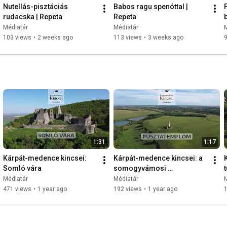
Nutellás-pisztáciás 
Babos ragu spenóttal | 
rudacska | Repeta
Repeta
Médiatár
Médiatár
103 views
•
2 weeks ago
113 views
•
3 weeks ago
1:31
1:17
Kárpát-medence kincsei: 
Kárpát-medence kincsei: a 
Somló vára
somogyvámosi 
pusztatemplom
Médiatár
Médiatár
471 views
•
1 year ago
192 views
•
1 year ago