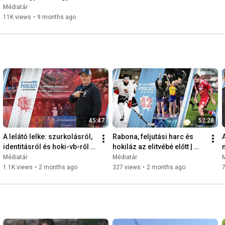
vagyunk | Summa
Médiatár
11K views
•
9 months ago
45:47
52:28
A lelátó lelke: szurkolásról, 
Rabona, feljutási harc és 
identitásról és hoki-vb-ről 
hokiláz az elitvébé előtt | 
Tamás Lászlóval | Helyzetbe 
Helyzetbe hozunk!
Médiatár
Médiatár
hozunk!
1.1K views
•
2 months ago
327 views
•
2 months ago