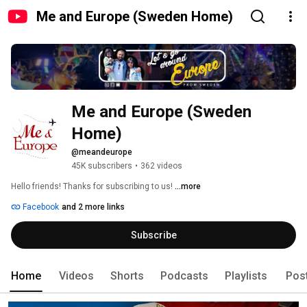
Me and Europe (Sweden Home)
Me and Europe (Sweden 
Home)
@meandeurope
45K subscribers
•
362 videos
Hello friends! Thanks for subscribing to us! 
...more
Facebook
and 2 more links
Subscribe
Home
Videos
Shorts
Podcasts
Playlists
Pos