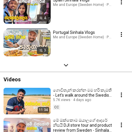
Me and Europe (Sweden Home) · Playlist
4
Portugal Sinhala Vlogs
Me and Europe (Sweden Home) · Playlist
3
Videos
ගොවිතැන් කරන්න මම හරි කැමතී
- Let's walk around the Swedish
cultivation fields - Sinhala vlog
5.7K views
4 days ago
CC
11:34
මේ ඔක්කොම ඔයාලගේ ආදරේ
නිසයි DJI store tour and product
review from Sweden - Sinhala