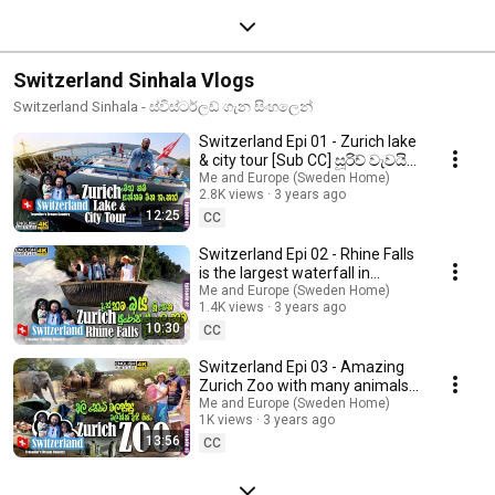
Switzerland Sinhala Vlogs
Switzerland Sinhala - ස්විස්ටර්ලඩ් ගැන සිංහලෙන්
Switzerland Epi 01 - Zurich lake
& city tour [Sub CC] සූරිච් වැවයි
සිටි එකයි මෙච්චර ලස්සනද
Me and Europe (Sweden Home)
2.8K views
3 years ago
12:25
CC
Switzerland Epi 02 - Rhine Falls
is the largest waterfall in
Europe [Sub CC] ඇත්තටම බය
Me and Europe (Sweden Home)
1.4K views
3 years ago
හිතුනා
10:30
CC
Switzerland Epi 03 - Amazing
Zurich Zoo with many animals
[Sub CC] මෙච්චර සත්තු ගොඩක්
Me and Europe (Sweden Home)
1K views
3 years ago
එකම තැනක
13:56
CC