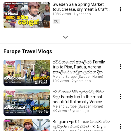
Sweden Sala Spring Market
tour, cheese, dry meat & Crafts
සම්ප්‍රදායික කෑම සහ අත්කම්
108K views
1 year ago
නිර්මාණ ගමේ පොළ
CC
23:38
Europe Travel Vlogs
ස්විඩනයෙන් ඉතාලියට Family
trip to Pisa, Padua, Verona
ඉතාලියේ ගෙවුන ලස්සන දින
හතර - Italy Epi 01
Me and Europe (Sweden Home)
10K views
2 years ago
30:01
ස්විඩනයේ සිට සුන්දර වැනීසිය
බලා Family trip to the most
beautiful Italian city Venice -
Italy Epi 02
Me and Europe (Sweden Home)
4K views
3 years ago
35:42
Belgium Epi 01 - කන්න බොන්න
ඇවිදින්න නියම රටක් - 3 Days in