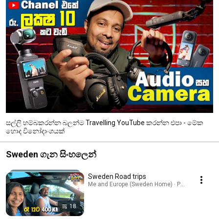
සල්ලි හම්බකරන්න බලන්ම Travelling YouTube කරන්න එපා - මේක
හොද විනෝදාංශයක්
Sweden ගැන සිංහලෙන්
Sweden Road trips
Me and Europe (Sweden Home) · Playlist
18