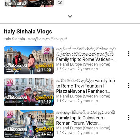
25:32
CC
Italy Sinhala Vlogs
Italy Sinhala - ඉතාලිය ගැන සිංහලෙන්
ලෝකේ කුඩාම රාජ්‍ය, වතිකානුව
බලන්න ස්විඩනයෙන් ඉතාලියට
Family trip to Rome Vatican -
Italy Epi 03
Me and Europe (Sweden Home)
1.6K views
2 years ago
12:00
රෝමේ වටේ ඇවිද්දා Family trip
to Rome Trevi Fountain l
PiazzaNavona l Pantheon
Sinhala - Italy Epi 04
Me and Europe (Sweden Home)
1.1K views
2 years ago
14:10
කොලෝසියමයි රෝම පුරානෙයි
Family trip to Colosseum,
Roman Forum, Victor
Emmanuel II - Italy Epi 05
Me and Europe (Sweden Home)
1.2K views
2 years ago
22:27