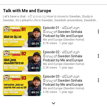
Talk with Me and Europe
Let's have a chat - අපි කතාකරමු How to move to Sweden, Study in
Sweden, Sri Lankan's Life in Sweden, Swedish universities, Swedish
culture, Swedish foods, Swedish weather, Jobs in Sweden
Episode 01 - ස්විඩන් ගැන
සිංහලෙන් Sweden Sinhala
Podcast by Me and Europe
Me and Europe (Sweden Home)
8.7K views
1 year ago
25:09
Episode 02 - ස්විඩන් ගැන
සිංහලෙන් Sweden Sinhala
Podcast by Me and Europe
Me and Europe (Sweden Home)
5.2K views
1 year ago
41:05
Episode 03 - ස්විඩන් ගැන
සිංහලෙන් Sweden Sinhala
Podcast by Me and Europe
Me and Europe (Sweden Home)
6.5K views
1 year ago
49:04