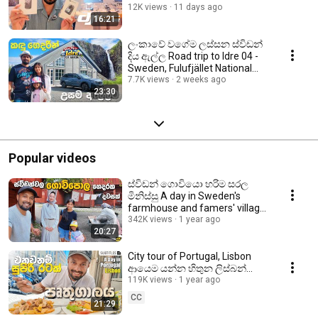
vlog
12K views
11 days ago
16:21
ලංකාවේ වගේම ලස්සන ස්විඩන්
දිය ඇල්ල Road trip to Idre 04 -
Sweden, Fulufjället National
Park Sinhala
7.7K views
2 weeks ago
23:30
Popular videos
ස්විඩන් ගොවියො හරිම සරල
මිනිස්සු A day in Sweden's
farmhouse and famers' village
අපේ ගම Sinhala vlog
342K views
1 year ago
20:27
City tour of Portugal, Lisbon
ආයෙම යන්න හිතුන ලිස්බන්
නුවර Sinhala video - Sweden to
119K views
1 year ago
Portugal
CC
21:29