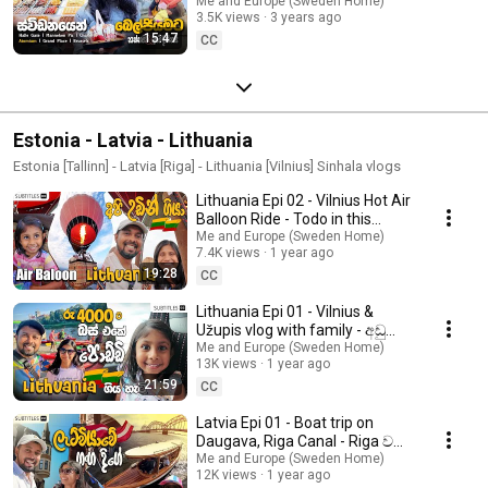
Belgium, Brussels - Sinhala
Me and Europe (Sweden Home)
3.5K views
3 years ago
Vlog
15:47
CC
Estonia - Latvia - Lithuania
Estonia [Tallinn] - Latvia [Riga] - Lithuania [Vilnius] Sinhala vlogs
Lithuania Epi 02 - Vilnius Hot Air
Balloon Ride - Todo in this
summer - ඔයලත් එන්න යමු අපි
Me and Europe (Sweden Home)
7.4K views
1 year ago
එක්ක!
19:28
CC
Lithuania Epi 01 - Vilnius &
Užupis vlog with family - අඩු
වියදමින් travel කරන්න නියම
Me and Europe (Sweden Home)
13K views
1 year ago
රටක් - Sinhala
21:59
CC
Latvia Epi 01 - Boat trip on
Daugava, Riga Canal - Riga වල
බලන්න කරන්න කන්න බොන්න
Me and Europe (Sweden Home)
12K views
1 year ago
හැමදෙයක්ම -Sinhala