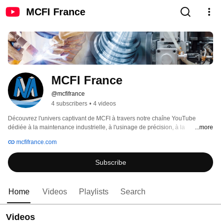
MCFI France
MCFI France
@mcfifrance
4 subscribers
•
4 videos
Découvrez l'univers captivant de MCFI à travers notre chaîne YouTube 
dédiée à la maintenance industrielle, à l'usinage de précision, à la 
...more
chaudronnerie, ainsi qu'à la découpe au jet d'eau ou au laser. Plongez au 
mcfifrance.com
cœur de l'action et explorez le fonctionnement impeccable de nos machines 
à la pointe de la technologie. 
Subscribe
Home
Videos
Playlists
Search
Videos