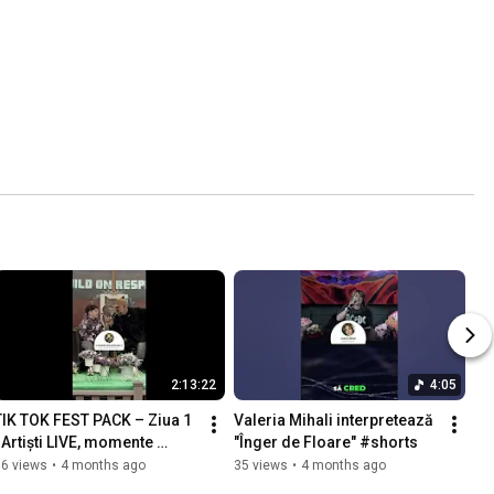
2:13:22
4:05
TIK TOK FEST PACK – Ziua 1 
Valeria Mihali interpretează 
| Artiști LIVE, momente 
"Înger de Floare" #shorts
speciale și atmosfera 
66 views
•
4 months ago
35 views
•
4 months ago
completă