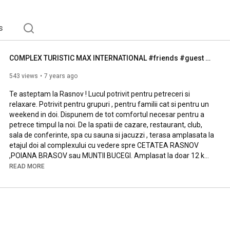
s
COMPLEX TURISTIC MAX INTERNATIONAL #friends #guest #memories #food #travel #hotels #max #rasnov
543 views
7 years ago
Te asteptam la Rasnov ! Lucul potrivit pentru petreceri si 
relaxare. Potrivit pentru grupuri , pentru familii cat si pentru un 
weekend in doi. Dispunem de tot comfortul necesar pentru a 
petrece timpul la noi. De la spatii de cazare, restaurant, club, 
sala de conferinte, spa cu sauna si jacuzzi , terasa amplasata la 
etajul doi al complexului cu vedere spre CETATEA RASNOV 
,POIANA BRASOV sau MUNTII BUCEGI. Amplasat la doar 12 km 
READ MORE
https://maxinternational.ro/
https://www.facebook.com/maxinternati...