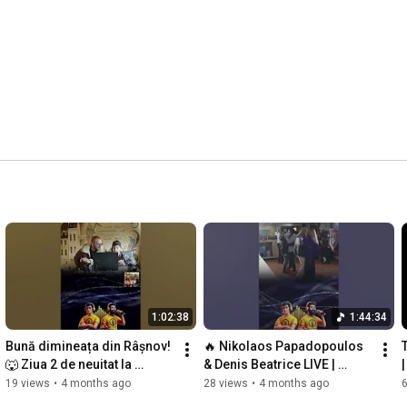
1:02:38
1:44:34
Bună dimineața din Râșnov! 
🔥 Nikolaos Papadopoulos 
🐺 Ziua 2 de neuitat la 
& Denis Beatrice LIVE | 
Complex Turistic Max 
TikTok Fest Pack Ziua 1 + 
19 views
•
4 months ago
28 views
•
4 months ago
International
Moment Surpriză