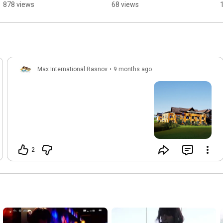
⛰️✨ #cai #natura
#shorts
878 views
68 views
Max International Rasnov
•
9 months ago
2