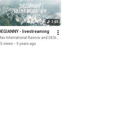
1:01
DEGIANNY - livestreaming
ax International Rasnov and DEGIANNY
25 views
•
5 years ago