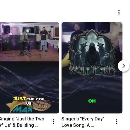
Singing 'Just the Two 
Singer's "Every Day" 
of Us' & Building 
Love Song: A 