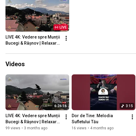
LIVE
LIVE 4K: Vedere spre Munții 
Bucegi & Râșnov | Relaxare 
la Max International 🌲
Videos
6:26:16
3:15
LIVE 4K: Vedere spre Munții 
Dor de Tine: Melodia 
Bucegi & Râșnov | Relaxare 
Sufletului Tău
la Max International
99 views
•
3 months ago
16 views
•
4 months ago