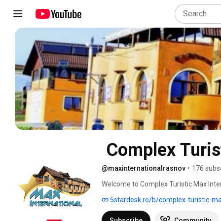
 Complex Turis
@maxinternationalrasnov
•
176 subs
Welcome to Complex Turistic Max Inter
5stardesk.ro/b/complex-turistic-ma
Subscribe
Community