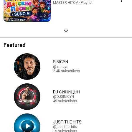
MASTER HITOV · Playlist
2
Featured
SINICYN
@sinicyn
2.4K subscribers
DJ СИНИЦЫН
@DJSINICYN
45 subscribers
JUST THE HITS
@just_the_hits
15 subscribers