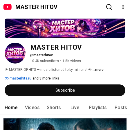
MASTER HITOV
MASTER HITOV
@masterhitov
10.4K subscribers
•
1.8K videos
🌟 MASTER OF HITS — music listened to by millions! 🌟 
...more
masterhits.ru
and 3 more links
Subscribe
Home
Videos
Shorts
Live
Playlists
Posts