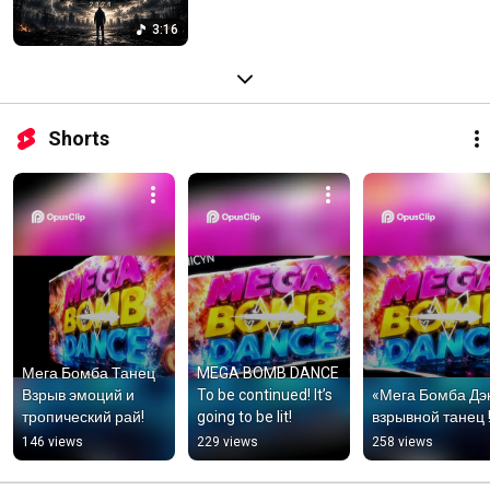
3:16
Shorts
Мега Бомба Танец  
MEGA BOMB DANCE 
Взрыв эмоций и 
To be continued! It’s 
«Мега Бомба Дэнс
тропический рай!
going to be lit!
взрывной танец 
146 views
229 views
258 views