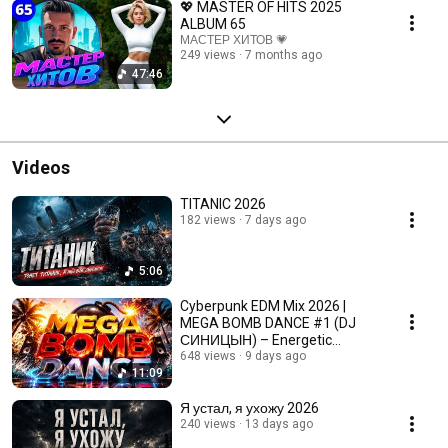
💖 MASTER OF HITS 2025
ALBUM 65
МАСТЕР ХИТОВ 💗
249 views
7 months ago
47:46
Videos
TITANIC 2026
182 views
7 days ago
5:06
Cyberpunk EDM Mix 2026 |
MEGA BOMB DANCE #1 (DJ
СИНИЦЫН) – Energetic
Workout & Gaming Music
648 views
9 days ago
11:09
Я устал, я ухожу 2026
240 views
13 days ago