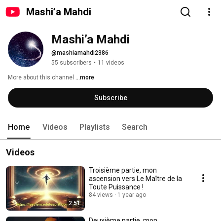
Mashi’a Mahdi
Mashi’a Mahdi
@mashiamahdi2386
55 subscribers
•
11 videos
More about this channel
...more
Subscribe
Home
Videos
Playlists
Search
Videos
Troisième partie, mon
ascension vers Le Maître de la
Toute Puissance !
84 views
1 year ago
2:51
Deuxième partie, mon