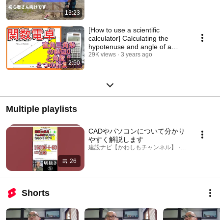
13:23
[How to use a scientific
calculator] Calculating the
hypotenuse and angle of a
right triangle usi...
29K views
3 years ago
2:50
Multiple playlists
CADやパソコンについて分かり
やすく解説します
建設ナビ【かわしもチャンネル】 · Playlist
26
Shorts