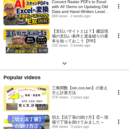
Convert Raster PDFs to Excel
with AI! Demo on Updating Old
Data and Hand-Written Level
Books
668 views
2 weeks ago
15:04
【支払いサイトとは？】建設現
場の支払い条件と資金繰りの基
本を知っておこう【PR】
235 views
3 weeks ago
11:49
Popular videos
三角関数【sin,cos,tan】の覚え
方と計算方法
37K views
2 years ago
13:57
切土【法丁張の掛け方】②～現
場で丁張を掛けてみました～
36K views
3 years ago