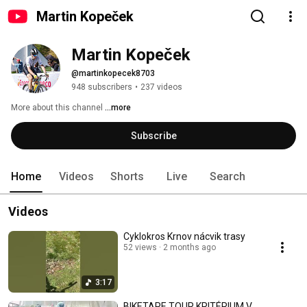
Martin Kopeček
Martin Kopeček
@martinkopecek8703
948 subscribers
•
237 videos
More about this channel
...more
Subscribe
Home
Videos
Shorts
Live
Search
Videos
Cyklokros Krnov nácvik trasy
52 views
2 months ago
3:17
BIKETAPE TOUR KRITÉRIUM V