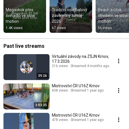
Megaskok přes 
Tradiční volejbalový 
Beach a útok 
švihadlo ve slow 
závěrečný turnaj 
středem ve slow 
motion
2026
motion
1.4K views
67 views
56 views
Past live streams
Virtuální závody na ZŠJN Krnov,
17.3.2026
216 views
Streamed 4 months ago
39:26
Mistrovství ČR U16Z Krnov
608 views
Streamed 1 year ago
3:03:35
Mistrovství ČR U16Z Krnov
478 views
Streamed 1 year ago