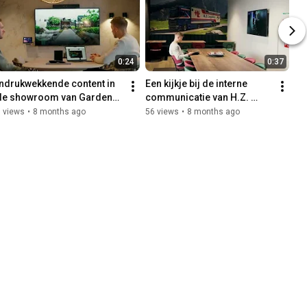
0:24
0:37
Indrukwekkende content in 
Een kijkje bij de interne 
de showroom van Gardens 
communicatie van H.Z. 
Beyond Imagination
Logistics - Marketing in 
 views
•
8 months ago
56 views
•
8 months ago
Beeld