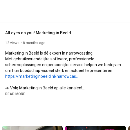
All eyes on you! Marketing in Beeld
12 views
8 months ago
Marketing in Beeld is dé expert in narrowcasting. 

Met gebruiksvriendelijke software, professionele 
schermoplossingen en persoonlijke service helpen we bedrijven 
https://marketinginbeeld.nl/narrowcas...
📣 Volg Marketing in Beeld op alle kanalen!

🔗 
https://www.marketinginbeeld.nl
READ MORE
📸 
https://www.instagram.com/marketingin...
💼 
https://www.linkedin.com/company/mark...