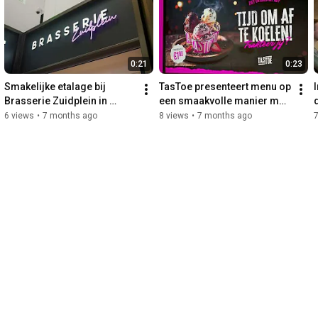
0:21
0:23
Smakelijke etalage bij 
TasToe presenteert menu op 
Brasserie Zuidplein in 
een smaakvolle manier met 
Rotterdam!
Menu TV van Marketing in 
6 views
•
7 months ago
8 views
•
7 months ago
7
Beeld