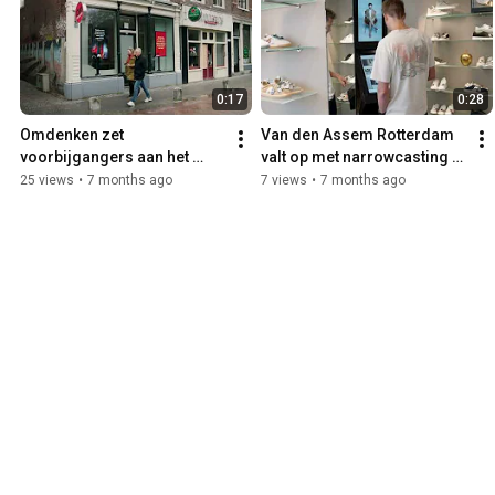
0:17
0:28
Omdenken zet 
Van den Assem Rotterdam 
voorbijgangers aan het 
valt op met narrowcasting 
denken met etalage 
van Marketing in Beeld
25 views
•
7 months ago
7 views
•
7 months ago
schermen