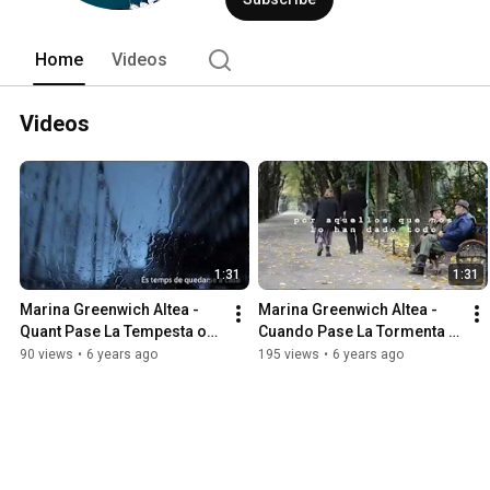
Home
Videos
Videos
1:31
1:31
Marina Greenwich Altea - 
Marina Greenwich Altea - 
Quant Pase La Tempesta os 
Cuando Pase La Tormenta 
estarem esperant
os estaremos Esperando
90 views
•
6 years ago
195 views
•
6 years ago