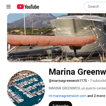
Marina Greenw
@marinagreenwich1175
•
7 subscrib
MARINA GREENWICH, un puerto contempo
dinamismo. Se encuentra situado a 3 k
marinagreenwich.com
and 2 more 
Meliá Altea Hills Resort.  MARINA GREE
el único puerto del mundo que se encu
Subscribe