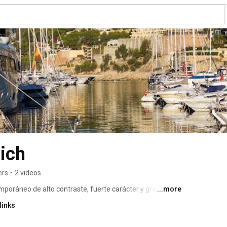
ich
ers
•
2 videos
ráneo de alto contraste, fuerte carácter y gran 
...more
m de Altea, a escasos minutos de golf Don Cayo y el 
links
NWICH está situado en el meridiano 000º 00’ 00’’ siendo 
entra en este punto. 