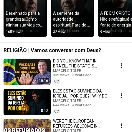
Desenhado para a 
A semente da 
A FÉ EM CRISTO: 
grandeza: Como 
autoridade 
Não é refúgio, é a
alinhar sua vida com 
espiritual: Pare de 
fonte de energia 
a justiça e a 
pedir permissão 
elite que vence as
165 views
32 views
9 views
autoridade do 
para prosperar e 
batalhas mais 
criador
comece a exigir
difíceis
RELIGIÃO | Vamos conversar com Deus?
DID YOU KNOW THAT IN
BRAZIL, THE STATE IS
LAYOUT? KNOWLEDGE
MARCELO TOLER
335 views
3 years ago
10:16
CC
ELES ESTÃO SUMINDO DA
IGREJA... POR QUÊ? | WHY DO
YOUNG PEOPLE LEAVE THE
MARCELO TOLER
644 views
4 years ago
CHURCH?
5:12
CC
WERE THE EUROPEAN
REFUGEES WELCOME IN
BRAZIL?
MARCELO TOLER