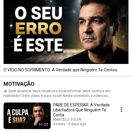
O VÍCIO NO SOFRIMENTO: A Verdade que Ninguém Te Contou
MOTIVAÇÃO
🔥 Quer alcançar seus objetivos e transformar seus sonhos em
realidade? Este vídeo é para você! Neste conteúdo poderoso,
mergulhamos no mundo da MOTIVAÇÃO e trazemos as chaves para
PARE DE ESPERAR: A Verdade
você manter o foco, superar obstáculos e seguir em direção aos seus
objetivos, mesmo nos dias mais desafiadores. Aqui, você vai encontrar:
Libertadora Que Ninguém Te
✨ Frases inspiradoras para levantar seu ânimo. 💪 Dicas práticas para
Conta
manter a disciplina e a consistência. 🚀 Estratégias comprovadas para
MARCELO TOLER
não desistir no caminho. Seja para estudos, trabalho, fitness ou vida
4 views
4 days ago
11:27
pessoal, a motivação certa pode ser o impulso que faltava para você dar