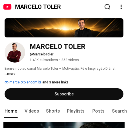
MARCELO TOLER
MARCELO TOLER
@MarceloToler
1.43K subscribers
•
853 videos
Bem-vindo ao canal Marcelo Toler – Motivação, Fé e Inspiração Diária! 
...more
marcelotoler.com.br
and 3 more links
Subscribe
Home
Videos
Shorts
Playlists
Posts
Search