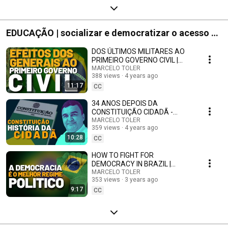
EDUCAÇÃO | socializar e democratizar o acesso ao
conhecimento
DOS ÚLTIMOS MILITARES AO
PRIMEIRO GOVERNO CIVIL |
EDUCAÇÃO
MARCELO TOLER
388 views
4 years ago
11:17
CC
34 ANOS DEPOIS DA
CONSTITUIÇÃO CIDADÃ -
EDUCAÇÃO
MARCELO TOLER
359 views
4 years ago
10:28
CC
HOW TO FIGHT FOR
DEMOCRACY IN BRAZIL |
EDUCATION
MARCELO TOLER
353 views
3 years ago
9:17
CC