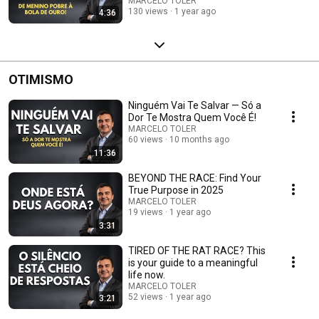
FAZER LUTAR PELO TOPO!
MARCELO TOLER
130 views
1 year ago
4:36
OTIMISMO
Ninguém Vai Te Salvar — Só a
Dor Te Mostra Quem Você É!
MARCELO TOLER
60 views
10 months ago
11:36
BEYOND THE RACE: Find Your
True Purpose in 2025
MARCELO TOLER
19 views
1 year ago
3:31
TIRED OF THE RAT RACE? This
is your guide to a meaningful
life now.
MARCELO TOLER
52 views
1 year ago
3:21