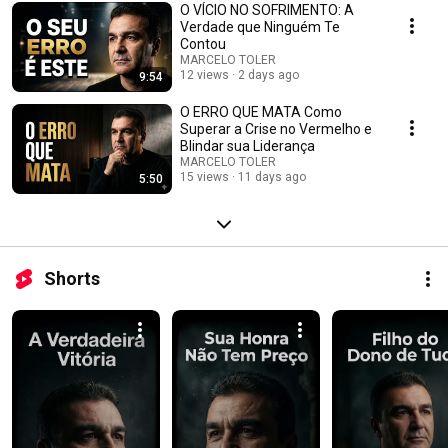
o próximo passo! 📌 Lembre-se: Grandes conquistas começam com uma
O VÍCIO NO SOFRIMENTO: A
decisão. Não espere pelo momento perfeito, crie o seu momento! 👉
Verdade que Ninguém Te
Deixe seu like, inscreva-se no canal e ative o sininho para receber mais
Contou
conteúdo transformador toda semana! 💬 Comente abaixo: Qual seu
MARCELO TOLER
maior objetivo no momento? Vamos juntos nessa jornada! #Motivação
12 views
2 days ago
9:54
#Sucesso #Objetivos #Inspiração #Disciplina #MudançaDeVida
O ERRO QUE MATA Como
Superar a Crise no Vermelho e
Blindar sua Liderança
MARCELO TOLER
15 views
11 days ago
5:50
Shorts