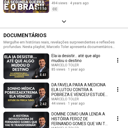
494 views
4 years ago
11:10
CC
DOCUMENTÁRIOS
Mergulhe em histórias reais, revelações surpreendentes e reflexões
profundas. Nesta playlist, Marcelo Toler apresenta documentários
impactantes que informam, emocionam e despertam a consciência.
Ela ia desistir… até que algo
Prepare-se para enxergar o mundo com outros olhos.
mudou o destino
MARCELO TOLER
85 views
1 year ago
4:41
DA FAVELA PARA A MEDICINA
ELA LUTOU CONTRA A
POBREZA E VENCEU! ESTUDE
AGORA OU DESISTA PARA
MARCELO TOLER
44 views
1 year ago
2:42
SEMPRE!
DOMINE COMO UMA LENDA A
HISTÓRIA FEROZ DE
FERNANDO GOMES QUE VAI TE