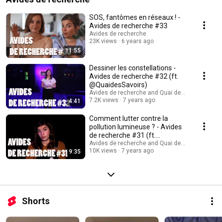
SOS, fantômes en réseaux ! -
Avides de recherche #33
Avides de recherche
23K views
6 years ago
11:55
Dessiner les constellations -
Avides de recherche #32 (ft.
@QuaidesSavoirs)
Avides de recherche and Quai des Savoirs
7.2K views
7 years ago
4:41
Comment lutter contre la
pollution lumineuse ? - Avides
de recherche #31 (ft.
@QuaidesSavoirs)
Avides de recherche and Quai des Savoirs
10K views
7 years ago
9:35
Shorts