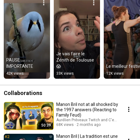
Je vais faire le 
PAUSE 
Zénith de Toulouse 
IMPORTANTE
😱
Le meilleur festiv
42K views
33K views
12K views
Collaborations
Manon Bril not at all shocked by
the 1997 answers (Reacting to
Family Feud)
Aurélien Préveaux Twitch and C'est une autre hi
68K views
2 months ago
50:39
Manon Bril | La tradition est une