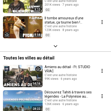
and Pandora - Tu vois le
C'est une autre histoire
201K views
7 years ago
tableau
9:10
CC
Il tombe amoureux d'une
statue, ça tourne bien !
Pygmalion ft. Le Psylab – TVLT
C'est une autre histoire
123K views
8 years ago
#21
9:14
CC
Toutes les villes au détail
Amiens au détail - Ft. STUDIO
VRAC
C'est une autre histoire
99K views
6 years ago
14:16
Découvrez Tahiti à travers ses
légendes - La Polynésie au
détail
C'est une autre histoire
126K views
6 years ago
28:22
CC