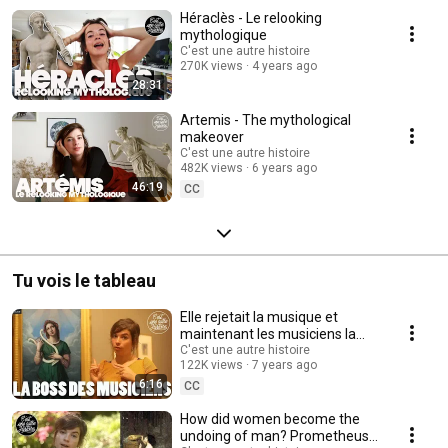
Héraclès - Le relooking
mythologique
C'est une autre histoire
270K views
4 years ago
28:31
Artemis - The mythological
makeover
C'est une autre histoire
482K views
6 years ago
46:19
CC
Tu vois le tableau
Elle rejetait la musique et
maintenant les musiciens la
vénèrent - sainte Cécile - TVLT
C'est une autre histoire
122K views
7 years ago
#23
6:16
CC
How did women become the
undoing of man? Prometheus