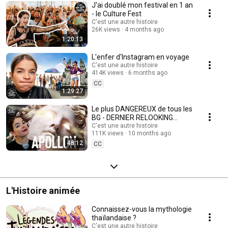
J'ai doublé mon festival en 1 an
- le Culture Fest
C'est une autre histoire
26K views
4 months ago
1:20:13
L'enfer d'Instagram en voyage
C'est une autre histoire
414K views
6 months ago
CC
1:29:27
Le plus DANGEREUX de tous les
BG - DERNIER RELOOKING
MYTHOLOGIQUE EVER
C'est une autre histoire
111K views
10 months ago
48:12
CC
L'Histoire animée
Connaissez-vous la mythologie
thaïlandaise ?
C'est une autre histoire