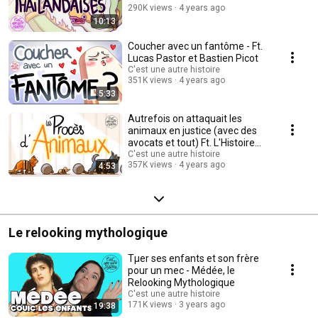
290K views
4 years ago
10:13
Coucher avec un fantôme - Ft.
Lucas Pastor et Bastien Picot
C'est une autre histoire
351K views
4 years ago
5:33
Autrefois on attaquait les
animaux en justice (avec des
avocats et tout) Ft. L'Histoire
nous le dira
C'est une autre histoire
357K views
4 years ago
4:53
Le relooking mythologique
Tµer ses enfants et son frère
pour un mec - Médée, le
Relooking Mythologique
C'est une autre histoire
171K views
3 years ago
19:38