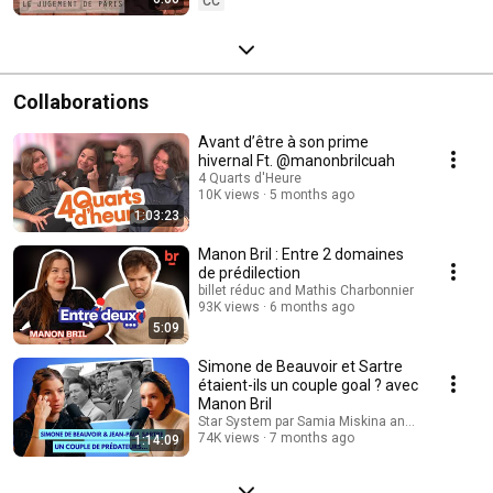
CC
Collaborations
Avant d’être à son prime
hivernal Ft. @manonbrilcuah
4 Quarts d'Heure
10K views
5 months ago
1:03:23
Manon Bril : Entre 2 domaines
de prédilection
billet réduc and Mathis Charbonnier
93K views
6 months ago
5:09
Simone de Beauvoir et Sartre
étaient-ils un couple goal ? avec
Manon Bril
Star System par Samia Miskina and C'est une aut
74K views
7 months ago
1:14:09