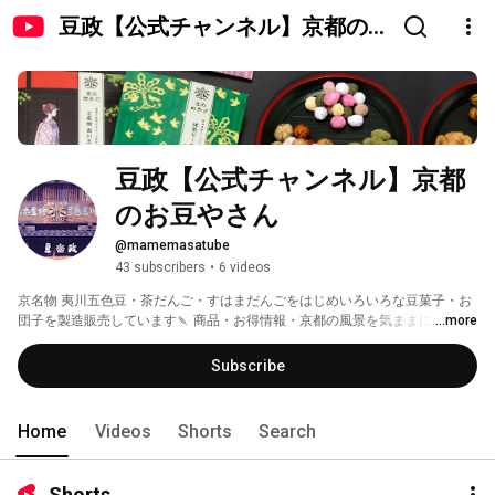
豆政【公式チャンネル】京都の
お豆やさん
豆政【公式チャンネル】京都
のお豆やさん
@mamemasatube
43 subscribers
•
6 videos
京名物 夷川五色豆・茶だんご・すはまだんごをはじめいろいろな豆菓子・お
団子を製造販売しています🍡 商品・お得情報・京都の風景を気ままにお届け
...more
します♪ 全国発送しています📦Instagram•Twitterもやっています📷 
Subscribe
Home
Videos
Shorts
Search
Shorts