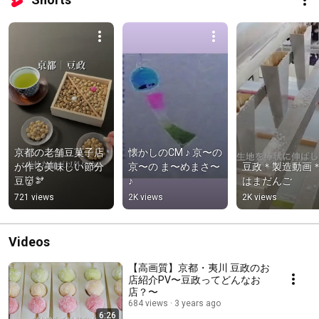
京都の老舗豆菓子店
懐かしのCM ♪ 京〜の 
が作る美味しい節分
京〜の ま〜めまさ〜
豆政＊製造動画
豆👹🫘
♪
はまだんご
721 views
2K views
2K views
Videos
【高画質】京都・夷川 豆政のお
店紹介PV〜豆政ってどんなお
店？〜
684 views
3 years ago
6:26