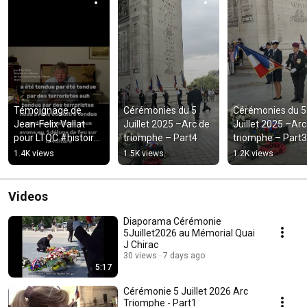
Témoignage de 
Cérémonies du 5 
Cérémonies du 5 
Jean-Felix Vallat 
Juillet 2025 –Arc de 
Juillet 2025 –Arc 
pour LTQC #histoire 
triomphe – Part4
triomphe – Part3
#guerre #interview 
1.4K views
1.5K views
1.2K views
#piedsnoir #history 
#algerie
Videos
Diaporama Cérémonie
5Juillet2026 au Mémorial Quai
J Chirac
30 views
7 days ago
5:17
Cérémonie 5 Juillet 2026 Arc
Triomphe - Part1