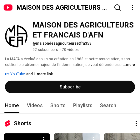
MAISON DES AGRICULTEURS ET
FRANCAIS D'AFN
MAISON DES AGRICULTEURS 
ET FRANCAIS D'AFN
@maisondesagriculteursetfra353
92 subscribers
•
70 videos
La MAFA a évolué depuis sa création en 1963 et notre association, sans 
oublier le problème majeur de l’indemnisation, se veut défenderesse de 
...more
toutes les injustices non encore réparées que nos compatriotes français 
YouTube
and 1 more link
d'Algérie ont subies 
Subscribe
Home
Videos
Shorts
Playlists
Search
Shorts