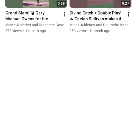
0:38
0:27
Grand Slam! 💣 Gary 
Diving Catch + Double Play! 
Michael Owens for the 
🔥 Caelan Sullivan makes it 
#Heideköpfe | Mainz 
PERFECT | Mainz Athletics 
Mainz Athletics and Deutsche Baseball Liga - DBL
Mainz Athletics and Deutsche Baseball Liga - DBL
Athletics
vs. Heidenheim
378 views
•
1 month ago
353 views
•
1 month ago