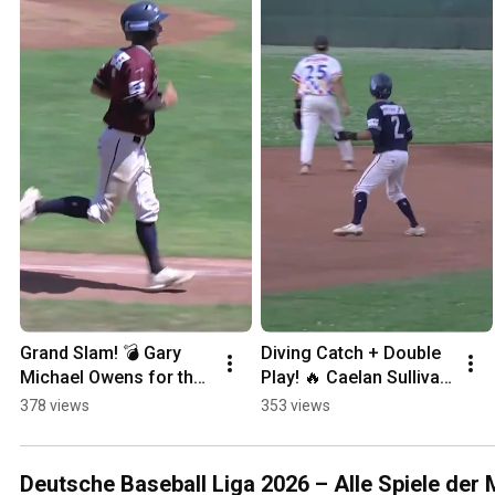
Grand Slam! 💣 Gary 
Diving Catch + Double 
Michael Owens for the 
Play! 🔥 Caelan Sullivan 
#Heideköpfe | Mainz 
makes it PERFECT | 
378 views
353 views
Athletics
Mainz Athletics vs. 
Heidenheim
Deutsche Baseball Liga 2026 – Alle Spiele der 