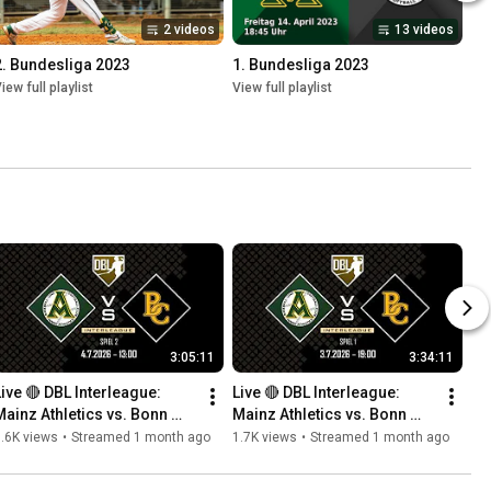
2 videos
13 videos
2. Bundesliga 2023
1. Bundesliga 2023
iew full playlist
View full playlist
3:05:11
3:34:11
Live 🔴 DBL Interleague: 
Live 🔴 DBL Interleague: 
Mainz Athletics vs. Bonn 
Mainz Athletics vs. Bonn 
Capitals - Spiel 2
Capitals - Spiel 1
.6K views
•
Streamed 1 month ago
1.7K views
•
Streamed 1 month ago