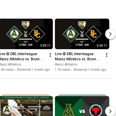
3:05:11
3:34:11
Live 🔴 DBL Interleague: 
Live 🔴 DBL Interleague: 
Mainz Athletics vs. Bonn 
Mainz Athletics vs. Bonn 
Capitals - Spiel 2
Capitals - Spiel 1
ainz Athletics
Mainz Athletics
.6K views
•
Streamed 1 month ago
1.7K views
•
Streamed 1 month ago