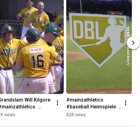
Grandslam Will Kilgore 
#mainzathletics 
#mainzathletics  
#baseball Heimspiele  
#baseball
2026 #dbl @OKMAINZ
1K views
428 views