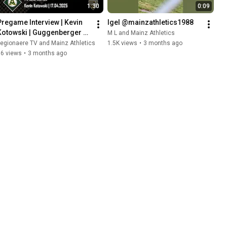
1:30
0:09
Pregame Interview | Kevin 
Igel @mainzathletics1988
Kotowski | Guggenberger 
M L and Mainz Athletics
Legionäre vs. Mainz 
egionaere TV and Mainz Athletics
1.5K views
•
3 months ago
Athletics | DBL 17.04.2026
56 views
•
3 months ago