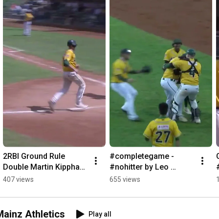
2RBI Ground Rule 
#completegame - 
Double Martin Kipphan 
#nohitter by Leo 
#mainzathletics vs 
Bristow 
407 views
655 views
#gautingindians 
@mainzathletics1988 
#baseball #dblbaseball
#baseball #dbl
Mainz Athletics
Play all