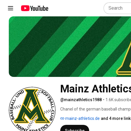
Mainz Athletic
@mainzathletics1988
•
1.6K subscrib
Chanel of the german baseball champi
mainz-athletics.de
and 4 more link
Subscribe