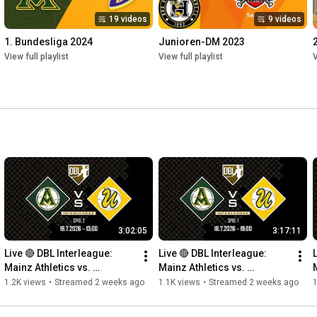
19 videos
9 videos
1. Bundesliga 2024
Junioren-DM 2023
View full playlist
View full playlist
V
3:02:05
3:17:11
Live 🔴 DBL Interleague: 
Live 🔴 DBL Interleague: 
Mainz Athletics vs. 
Mainz Athletics vs. 
Untouchables Paderborn - 
Untouchables Paderborn - 
1.2K views
•
Streamed 2 weeks ago
1.1K views
•
Streamed 2 weeks ago
1
Spiel 2
Spiel 1