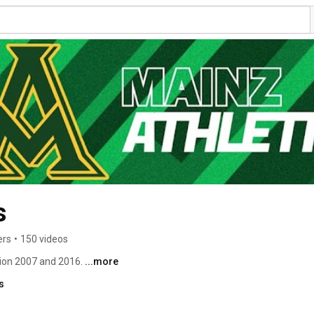
s
ers
•
150 videos
on 2007 and 2016. 
...more
s