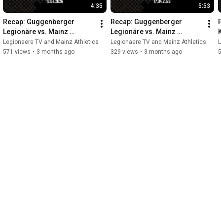
4:35
5:53
Recap: Guggenberger 
Recap: Guggenberger 
Legionäre vs. Mainz 
Legionäre vs. Mainz 
Athletics | DBL (April 18, 
Athletics | DBL (April 17, 
Legionaere TV and Mainz Athletics
Legionaere TV and Mainz Athletics
L
2026) | 3:0
2026) | 8:1
571 views
•
3 months ago
329 views
•
3 months ago