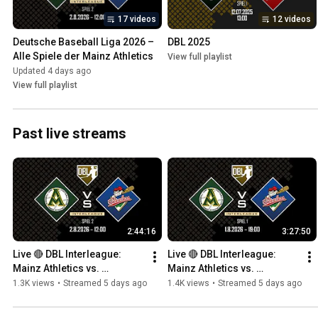
17 videos
12 videos
Deutsche Baseball Liga 2026 – 
DBL 2025
Alle Spiele der Mainz Athletics
View full playlist
Updated 4 days ago
View full playlist
Past live streams
2:44:16
3:27:50
Live 🔴 DBL Interleague: 
Live 🔴 DBL Interleague: 
Mainz Athletics vs. 
Mainz Athletics vs. 
Hamburg Stealers - Spiel 2
Hamburg Stealers - Spiel 1
1.3K views
•
Streamed 5 days ago
1.4K views
•
Streamed 5 days ago